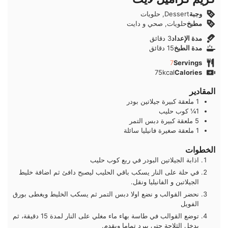
وجبة
Dessert, حلويات
مطبخ
حلويات, صحي و دايت
دقائق
مدة الإعداد
3
دقائق
دقائق
مدة الطبخ
15
دقائق
7
Servings
75
kcal
Calories
المقادير
1
ملعقة كبيرة
جيلاتين بودر
1¼
كوب
حليب
5
ملعقة كبيرة
دبس التمر
1
ملعقة صغيرة
فانيليا سائلة
الخطوات
اذابة الجيلاتين البودر في ربع كوب حليب
في حلة على النار يسكب باقي الحليب ليصبح دافئ ثم اضافة خليط
الجيلاتبن و الفانيليا ونقل.
نحضر القوالب و نضع اولا دبس التمر ثم يسكب الخليط ويغطى بورق
الفويل
توضع القوالب في طاسة بهاء ماء مغلي على النار لمدة 15 دقيقة، ثم
يدخل الثلاجة حتى يبرد تماما ويقدم.