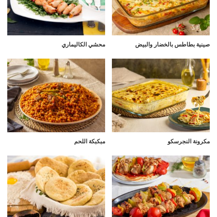
صينية بطاطس بالخضار والبيض
محشي الكاليماري
مكرونة النجرسكو
مبكبكة اللحم