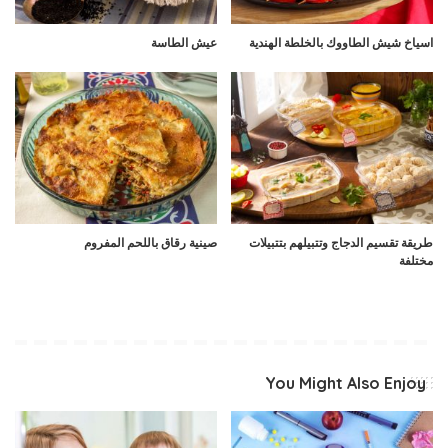
اسياخ شيش الطاووك بالخلطة الهندية
عيش الطاسة
طريقة تقسيم الدجاج وتتبيلهم بتتبيلات
صينية رقاق باللحم المفروم
مختلفة
You Might Also Enjoy