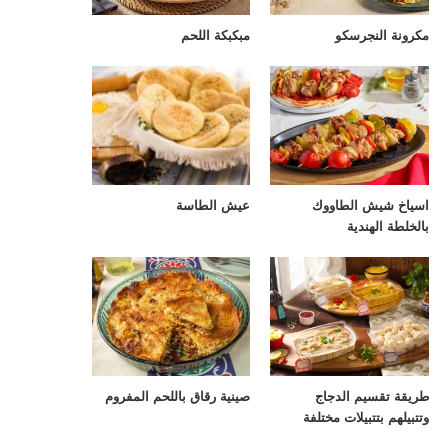
مكرونة النجرسكو
مبكبكة اللحم
اسياخ شيش الطاووك
عيش الطاسة
بالخلطة الهندية
طريقة تقسيم الدجاج
صينية رقاق باللحم المفروم
وتتبيلهم بتتبيلات مختلفة