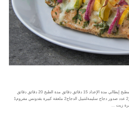
Print دجاج موتزاريلا مطبخ دجاج, صحي و دايت, طبق رئيسي, مطبخ إيطالي مدة الإعداد 15 دقائق دقائق مدة الطبخ 20 دقائق دقائق
Servings 2 Calories 350kcal Author بسمة السباعي المقادير2 عدد صدور دجاج سليمةلتتبيل الدجاج2 ملعقة كبيرة بقدونس مفروم1
...