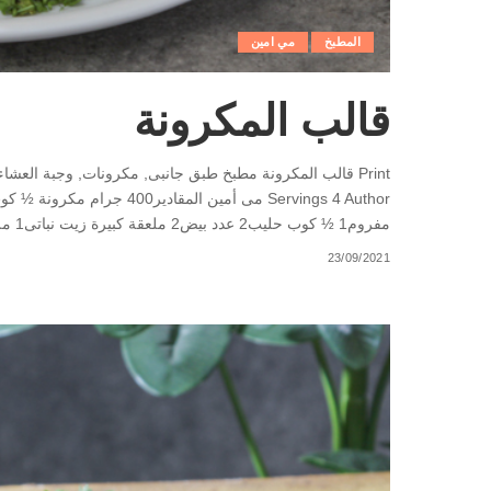
المطبخ
مي امين
قالب المكرونة
Servings 4 Author مى أمين
مفروم1 ½ كوب حليب2 عدد بيض2 ملعقة كبيرة زيت نباتى1 ملعقة كبيرة زبدة1 ملعقة صغيرة ملح ½ ملعقة
23/09/2021