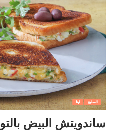
المطبخ
لينا
ساندويتش البيض بالت