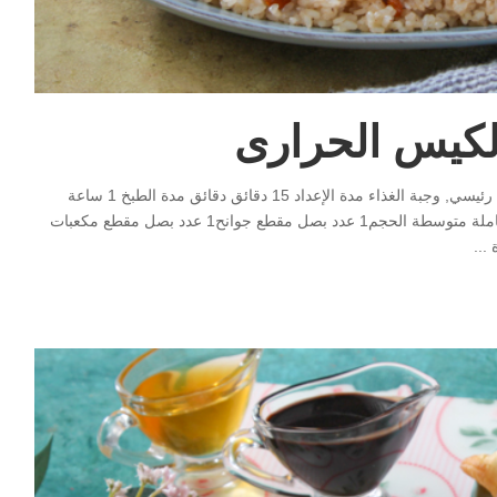
كيس الحرارى
Print دجاج محشى أرز فى الكيس الحرارى مطبخ دواجن, طبق رئيسي, وجبة الغذاء مدة الإعداد 15 دقائق دقائق مدة الطبخ 1 ساعة
ساعة Servings 4 Author مصطفى الباز المقادير1 عدد دجاج كاملة متوسطة الحجم1 عدد بصل مقطع جوانح1 عدد بصل مقطع مكعبات
...