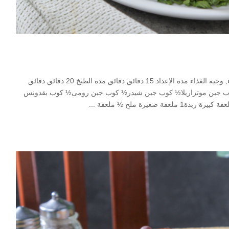
Print قالب المكرونة مطبخ طبق جانبى, مكرونات, وجبة العشاء, وجبة الغذاء مدة الإعداد 15 دقائق دقائق مدة الطبخ 20 دقائق دقائق
 المقادير400 جرام مكرونة ½ كوب جبن موتزاريلا½ كوب جبن شيدر½ كوب جبن رومى½ كوب بقدونس
...