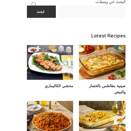
البحث عن وصفات
ابحث
Latest Recipes
صينية بطاطس بالخضار
محشي الكاليماري
والبيض