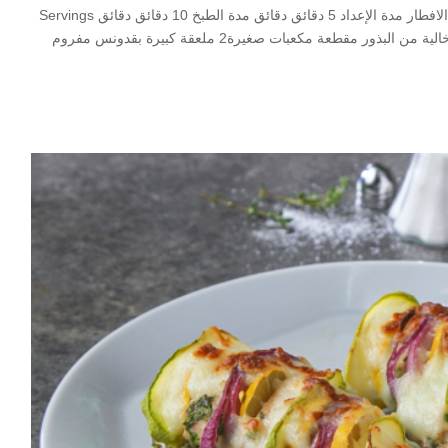
Print ساندويتش البيض بالتوست مطبخ Mediterranean, وجبة الافطار مدة الإعداد 5 دقائق دقائق مدة الطبخ 10 دقائق دقائق Servings
2 Author لينا مسعد المقادير5 عدد بيض مسلوق2 عدد طماطم خالية من البذور مقطعة مكعبات صغيرة2 ملعقة كبيرة بقدونس مفروم