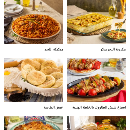
مكرونة النجرسكو
مبكبكة اللحم
اسياخ شيش الطاووك بالخلطة الهندية
عيش الطاسة