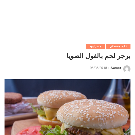
غادة مصطفى
مصراوية
برجر لحم بالفول الصويا
08/03/2018
Samer
Posted
by