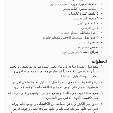
1
ملعقة صغيرة
جوزة الطيب
مبشور
1
ملعقة صغيرة
كبابة صيني
2
ملعقة كبيرة
كاتشاب
1
ملعقة كبيرة
زيت
2
عدد
خبز
كيزر
خس
افرنجي
1
عدد
طماطم
مقطع حلقات
1
عدد
بصل
متوسط الحجم ومقطع حلقات
صوص
كاتشاب
صوص
مستردة
شرائح
جبنة
شيدر بريزيدون
الخطوات
ينقع فول الصويا ساعه في ماء مغلي لمدة ساعه ثم يصفي و يعصر
جيداً و يفرم في الكبة جيداً ثم يعاد فرمة مع اللحمة مرة اخري و
تضاف اليهم التوابل السابقة
ترتاح العجينة ساعه في الثلاجة قبل التشكيل بعدها تشكل اقراص
متساوية الحجم علي كيس ثلاجة و قطاعه خاصه او غطاء دائري
وضع معلقة زيت في طاسة و توضع اقراص الهامبرجر علي نار هادئة
حتي تكتسب اللون الذهبي من الجانبين
يشق خبز الكيزر و يدهن بمعلقة من الكاتشاب و يوضع عليه ورقة
خس ثم عليها شريحة طماطم و عليها شريحة بصل و فوقه قرص