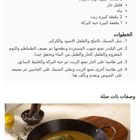
فلفل حار
ماء
2
ملعقة كبيرة
زيت
1
ملعقة كبيرة
حبة البركة
الخطوات
نتبل السمك بالملح والفلفل الاسود والكركم.
في البلندر نضغ حبوب المستردة ونطحنها ثم نضيف الطماطم والثوم
المفروم والفلفل الحار والقليل من الماء ونخفق جيدا.
في طاسة على النار نضع الزيت ثم حبة البركة والخليط السابق.
في طاسة أخرى نضع الزيت ونقلي السمك على الجانبين ثم نضيفه
على الصوص ويقدم وبألف هنا.
وصفات ذات صلة