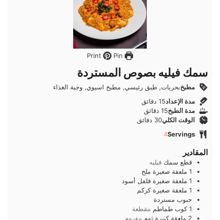
Pin
Print
سمك فيليه بصوص المستردة
مطبخ
بحريات, طبق رئيسي, مطبخ اسيوي, وجبة الغذاء
دقائق
مدة الإعداد
15
دقائق
دقائق
مدة الطبخ
15
دقائق
دقائق
الوقت الكلي
30
دقائق
4
Servings
المقادير
قطع
سمك
فيليه
1
ملعقة صغيرة
ملح
1
ملعقة صغيرة
فلفل أسود
1
ملعقة صغيرة
كركم
حبوب مستردة
1
كوب
طماطم
مقطعة
2
ملعقة كبيرة
ثوم
مفروم