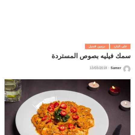
على البارد
نرمين قنديل
سمك فيليه بصوص المستردة
13/03/2018
Samer
Posted
by