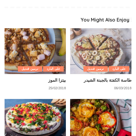
You Might Also Enjoy
على البارد
نرمين قنديل
على البارد
نرمين قنديل
طاسة الكفتة بالجبنة الشيدر
بيتزا الموز
25/02/2018
06/03/2018