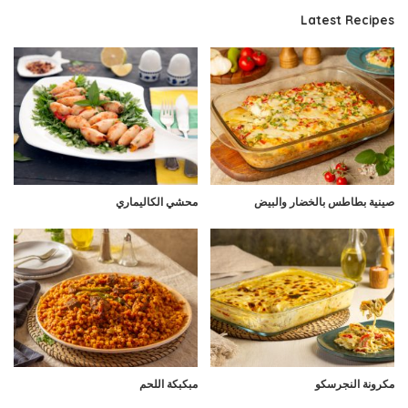
Latest Recipes
صينية بطاطس بالخضار والبيض
محشي الكاليماري
مكرونة النجرسكو
مبكبكة اللحم