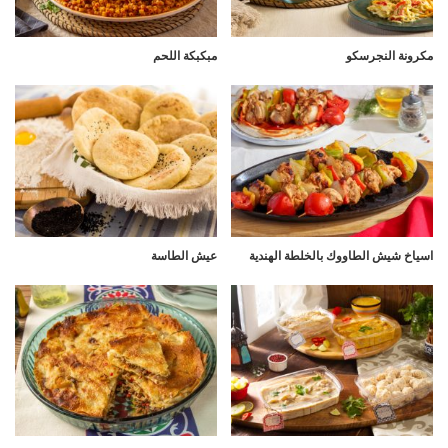
مكرونة النجرسكو
مبكبكة اللحم
اسياخ شيش الطاووك بالخلطة الهندية
عيش الطاسة