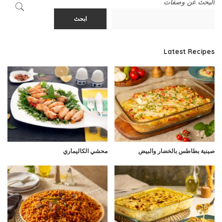
البحث عن وصفات
ابحث
Latest Recipes
صينية بطاطس بالخضار والبيض
محشي الكاليماري