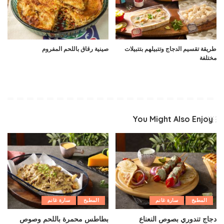
طريقة تقسيم الدجاج وتتبيلهم بتتبيلات
صينية رقاق باللحم المفروم
مختلفة
You Might Also Enjoy
المطبخ
سارة غانم
المطبخ
سارة غانم
دجاج تندوري بصوص النعناع
بطاطس محمرة باللحم وصوص