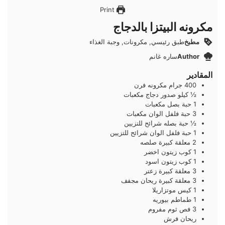
Print
مكرونه البيتزا بالدجاج
مطبخ
طبق رئيسي, مكرونات, وجبة الغذاء
Author
ساره غانم
المقادير
400
جرام
مكرونه فرن
½
كيلو
صدور دجاج مكعبات
1
حبة
بصل مكعبات
3
حبة
فلفل الوان مكعبات
½
حبة
بصله شرائح للتزيين
1
حبة
فلفل الوان شرائح للتزيين
2
معلقة كبيرة
صلصه
1
كوب
زيتون اخضر
1
كوب
زيتون اسود
3
معلقة كبيرة
زعتر
3
معلقة كبيرة
ريحان مجفف
1
كيس موتزاريلا
1
طماطم بيوريه
3
فص
ثوم مفروم
ريحان فرش