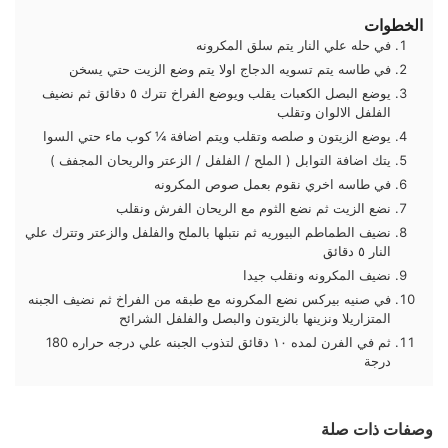
الخطوات
في حله علي النار يتم سلق المكرونه
في طاسه يتم تسويه الدجاج اولا يتم وضع الزيت حتي يسخن
يوضع البصل الكعبات يقلب ويوضع الفراخ تترك ٥ دقائق ثم نضيف
الفلفل الالوان وتقلب
يوضع الزيتون و صلصه وتقلب ويتم اضافة ¼ كوب ماء حتي السوا
يتك اضافة التوابل ( الملح / الفلفل / الزعتر والريحان المجفف )
في طاسه اخري نقوم بعمل صوص المكرونه
نضع الزيت ثم نضع الثوم مع الريحان الفرش ونقلب
نضيف الطماطم البيوريه ثم نتبلها بالملح والفلفل والزعتر وتترك علي
النار ٥ دقائق
نضيف المكرونه ونقلب جيدا
في صنيه بيركس نضع المكرونه مع طبقه من الفراخ ثم نضيف الجبنه
المتزاريلا ونزينها بالزيتون والبصل والفلفل الشرائح
ثم في الفرن لمده ١٠ دقائق لتذوب الجبنه علي درجه حراره 180
درجة
وصفات ذات صلة