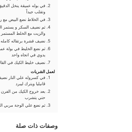
في بوله عميقة ينخل الدقيق
وتقلب جيداً
في الخلاط نضع البيض مع ر
ثم نضيف السكر و يستمر ال
والزيت مع الخلط المستمر 
نضيف قشرة برتقاله كامله و 
يدوي في اتجاه واحد
نضيف خليط الكيك في القالب و ندخله الفر
لعمل الشربات
ڤانيليا ويترك ليبرد
بعد خروج الكيك من الفرن 
حتي يتشرب
ثم نضع علي الوجة مربي ال
وصفات ذات صلة