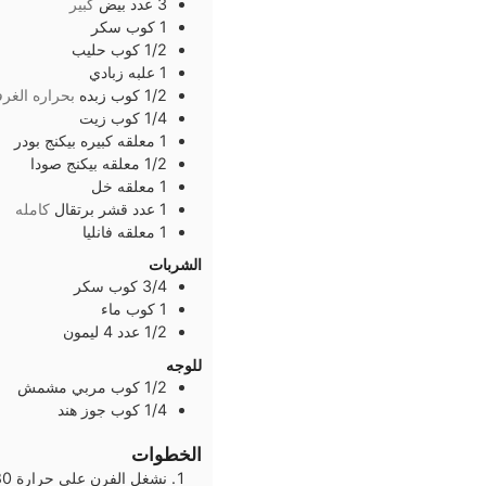
3
عدد
بيض
كبير
1
كوب
سكر
1/2
كوب
حليب
1
علبه
زبادي
1/2
كوب
زبده
بحراره الغرف
1/4
كوب
زيت
1
معلقه كبيره
بيكنج بودر
1/2
معلقه
بيكنج صودا
1
معلقه
خل
1
عدد
قشر برتقال
كامله
1
معلقه
فانليا
الشربات
3/4
كوب
سكر
1
كوب
ماء
1/2
عدد
4 ليمون
للوجه
1/2
كوب
مربي مشمش
1/4
كوب
جوز هند
الخطوات
نشغل الفرن علي حرارة 180° نبطن قالب كيك مقاس 24 او 26 بالزبدة والدقيق