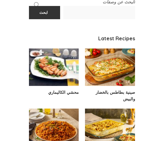
البحث عن وصفات
ابحث
Latest Recipes
صينية بطاطس بالخضار
محشي الكاليماري
والبيض