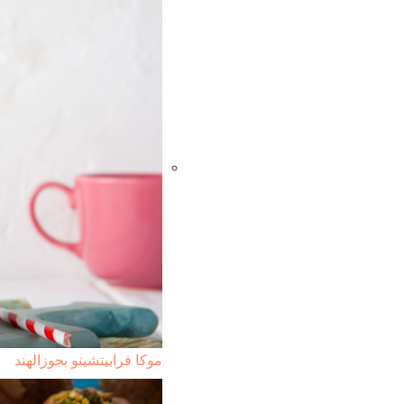
موكا فرابيتشينو بجوزالهند