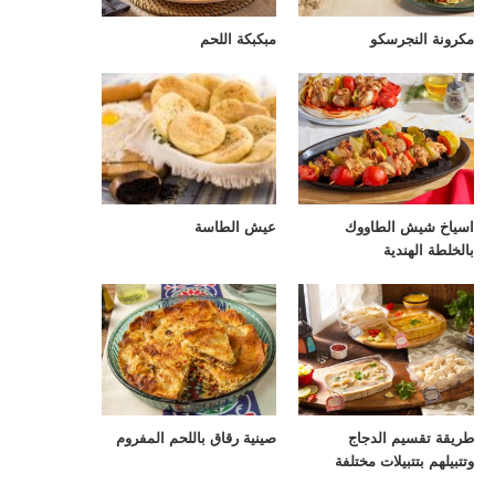
مكرونة النجرسكو
مبكبكة اللحم
اسياخ شيش الطاووك
عيش الطاسة
بالخلطة الهندية
طريقة تقسيم الدجاج
صينية رقاق باللحم المفروم
وتتبيلهم بتتبيلات مختلفة