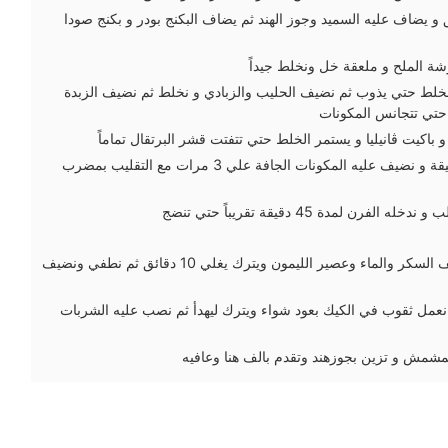
 و يضاف عليه السميد وجوز الهند ثم يضاف البكنج بودر و بكنج صودا
شة الملح و ملعقة خل ونخلط جيداً
خلط حتي يذوب ثم نضيف الحليب والزبادي و نخلط ثم نضيف الزبدة
حتي تتجانس المكونات
باكيت ڤانيليا و يستمر الخلط حتي تتفتت قشر البرتقال تماماً
ثم نضع الخليط في بولة عميقة و نضيف عليه المكونات الجافة علي 3 مرات مع التقليب بمضرب
ن لمدة 45 دقيقة تقريباً حتي تنضج
في كسروله علي النار نضيف السكر والماء وعصير الليمون ويترك يغلي 10 دقائق ثم نطفي ونضيف
نعمل ثقوب في الكيك بعود شواء ويترك ليهدأ ثم نصب عليه الشربات
مشمش و تزين بجوزهند وتقدم بالف هنا وعافيه