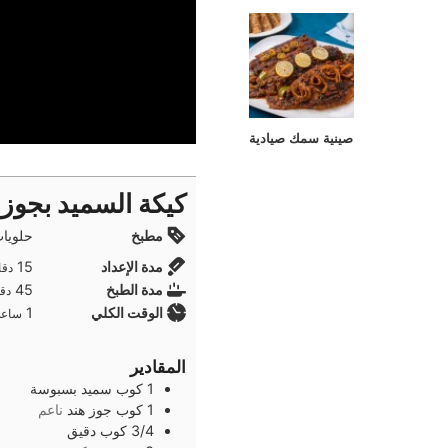
صينية سمك صيادية
كيكة السميد بجوزا
مطبخ
حلويا
دقا
مدة الإعداد
15
دقا
دقا
مدة الطبخ
45
دقا
ساعة
الوقت الكلي
1
ساعة
المقادير
1
كوب
سميد بسبوسة
1
كوب
جوز هند
ناعم
3/4
كوب
دقيق