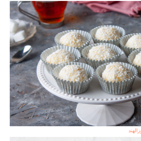
زالهند