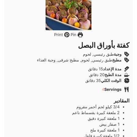
Pin
Print
كفتة بأوراق البصل
وجبة
طبق رئيسي, لحوم
مطبخ
طبق رئيسي, لحوم, مطبخ شرقى, وجبة الغذاء
دقائق
مدة الإعداد
15
دقائق
دقائق
مدة الطبخ
20
دقائق
دقائق
الوقت الكلي
35
دقائق
4
Servings
المقادير
3/4
كيلو
لحم أحمر مفروم
2
ملعقة كبيرة
بقسماط ناعم
1
ملعقة كبيرة
دقيق
1
صفار
بيض
1
ملعقة كبيرة
ملح
1/2
ملعقة كبيرة
فلفل