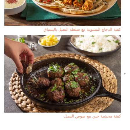
كفتة الدجاج المشوية مع سلطة البصل بالسماق
كفتة محشية جبن مع صوص البصل