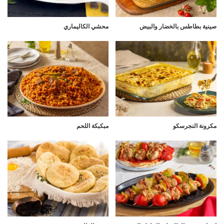
صينية بطاطس بالخضار والبيض
محشي الكاليماري
مكرونة النجرسكو
مبكبكة اللحم