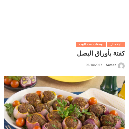
ابلة منال
وصفات ست البيت
كفتة بأوراق البصل
04/10/2017
Samer
Posted
by