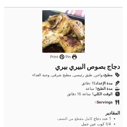
Pin
Print
دجاج بصوص البيري بيري
مطبخ
دواجن, طبق رئيسي, مطبخ شرقى, وجبة الغذاء
دقائق
مدة الإعداد
15
دقائق
ساعة
مدة الطبخ
1
ساعة
ساعة
دقائق
الوقت الكلي
1
ساعة
15
دقائق
4
Servings
المقادير
1
عدد
دجاج
كامل مقطع من النصف
1/4
كوب
عين جمل