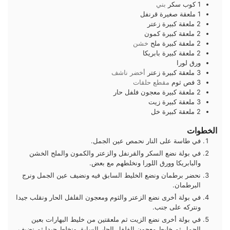
1
كوب
سكر
بني
1
ملعقة صغيرة
قرنفل
2
ملعقة كبيرة
زعتر
2
ملعقة كبيرة
كمون
2
ملعقة كبيرة
ملح
خشن
2
ملعقة كبيرة
بابريكا
ورق لورا
3
ملعقة كبيرة
زعتر
أخضر ناشف
3
فص
ثوم
مقطع حلقات
2
ملعقة كبيرة
معجون فلفل حار
3
ملعقة كبيرة
زيت
2
ملعقة كبيرة
خل
الخطوات
في طاسة على النار نحمص عين الجمل.
في بولة نضع السكر والقرنفل والزعتر والكمون والملح الخشن
والبابريكا وورق اللورا ونخلطهم مع بعض.
نحضر برطمان ونضع الخليط السابق فيه ونضيف عين الجمل ونرج
البرطمان.
في بولة أخرى نضع الزعتر والثوم ومعجون الفلفل الحار ونقلب جيدا
ونتركه على جنب.
في بولة أخرى نضع الزيت ثم ملعقتين من خليط البهارات بعين
الجمل ثم خليط معجون الفلفل الحار السابق ونخلط جيدا ثم نضيف