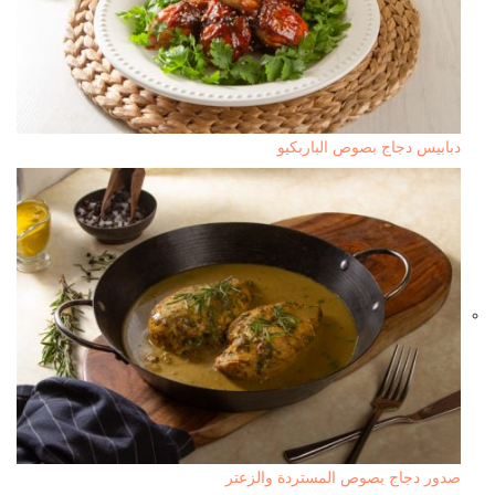
دبابيس دجاج بصوص الباربكيو
صدور دجاج بصوص المستردة والزعتر