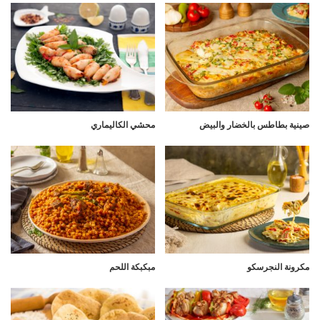
صينية بطاطس بالخضار والبيض
محشي الكاليماري
مكرونة النجرسكو
مبكبكة اللحم