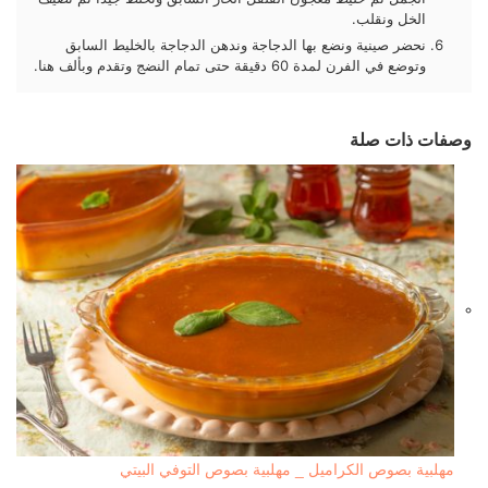
الخل ونقلب.
نحضر صينية ونضع بها الدجاجة وندهن الدجاجة بالخليط السابق
وتوضع في الفرن لمدة 60 دقيقة حتى تمام النضج وتقدم وبألف هنا.
وصفات ذات صلة
مهلبية بصوص الكراميل _ مهلبية بصوص التوفي البيتي