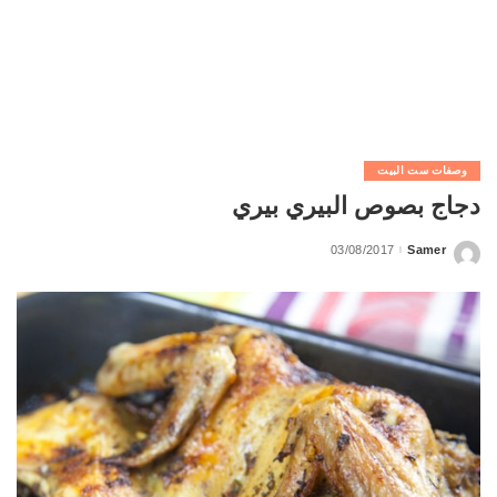
وصفات ست البيت
دجاج بصوص البيري بيري
03/08/2017
Samer
Posted
by