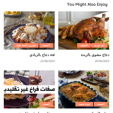
You Might Also Enjoy
ابو خيري
الصيف
الصيف
شيرين احمد فؤاد
دجاج مشوي بالزبدة
فتة دجاج بالزبادي
21/06/2020
25/06/2020
الصيف
عبده سعيد
الصيف