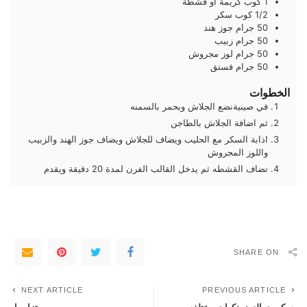
1
كوب
كريمة أو قشطة
1/2
كوب
سكر
50
جرام
جوز هند
50
جرام
زبيب
50
جرام
لوز مجروش
50
جرام
فستق
الخطوات
في صينيةنضع الجلاش ويحمر بالسمنه
ثم اضافة الجلاش بالطاجن
اذابة السكر مع الحليب ويضاف للجلاش ويضاف جوز الهند والزبيب
واللوز المجروش
تضاف القشطه ثم يدخل القالب الفرن لمدة 20 دقيقة ويقدم
SHARE ON
NEXT ARTICLE
PREVIOUS ARTICLE
بسكويت العيد بنكهات مختلفه
بيتزا رول