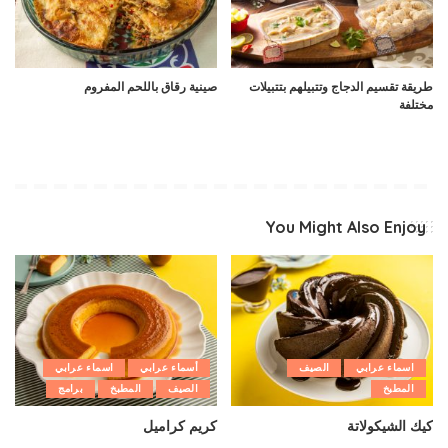
طريقة تقسيم الدجاج وتتبيلهم بتتبيلات
صينية رقاق باللحم المفروم
مختلفة
You Might Also Enjoy
اسماء عرابي
الصيف
أسماء عرابي
اسماء عرابي
المطبخ
الصيف
المطبخ
برامج
كيك الشيكولاتة
كريم كراميل