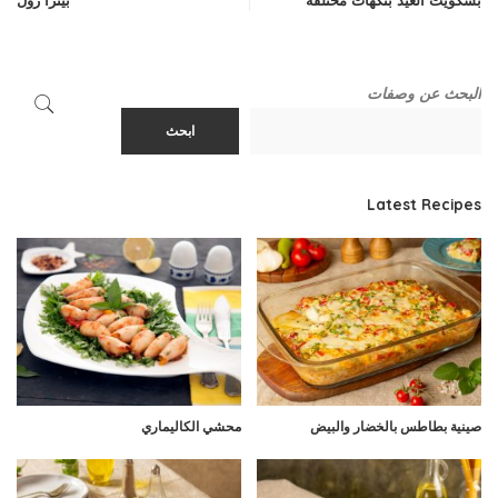
البحث عن وصفات
ابحث
Latest Recipes
صينية بطاطس بالخضار والبيض
محشي الكاليماري