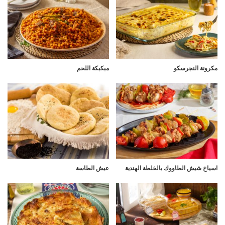
مكرونة النجرسكو
مبكبكة اللحم
اسياخ شيش الطاووك بالخلطة الهندية
عيش الطاسة