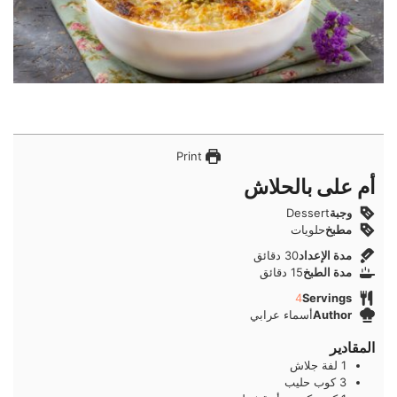
Print
أم على بالحلاش
وجبة
Dessert
مطبخ
حلويات
دقائق
مدة الإعداد
30
دقائق
دقائق
مدة الطبخ
15
دقائق
4
Servings
Author
أسماء عرابي
المقادير
1
لفة
جلاش
3
كوب
حليب