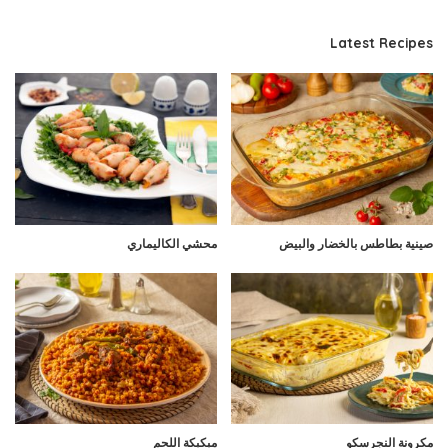
Latest Recipes
صينية بطاطس بالخضار والبيض
محشي الكاليماري
مكرونة النجرسكو
مبكبكة اللحم