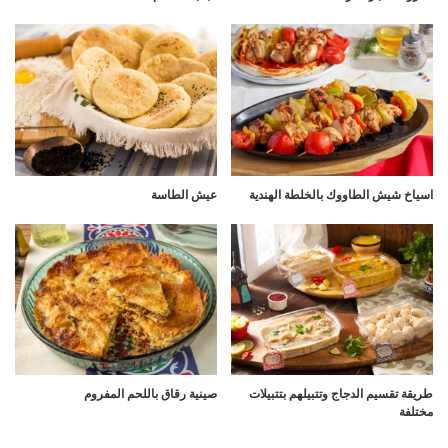
اسياخ شيش الطاووك بالخلطة الهندية
عيش الطاسة
طريقة تقسيم الدجاج وتتبيلهم بتتبيلات
صينية رقاق باللحم المفروم
مختلفة