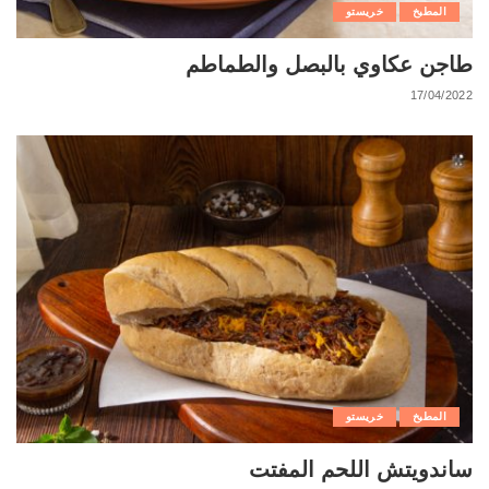
المطبخ
خريستو
طاجن عكاوي بالبصل والطماطم
17/04/2022
المطبخ
خريستو
ساندويتش اللحم المفتت