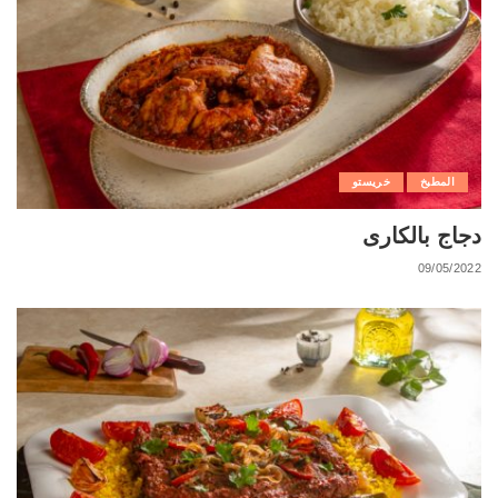
المطبخ
خريستو
دجاج بالكارى
09/05/2022