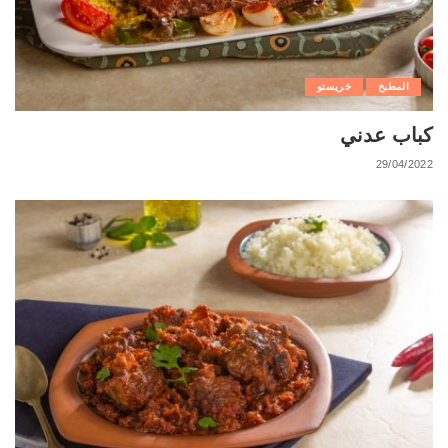
المطبخ
خريستو
كباب عدني
29/04/2022