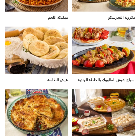
مكرونة النجرسكو
مبكبكة اللحم
اسياخ شيش الطاووك بالخلطة الهندية
عيش الطاسة