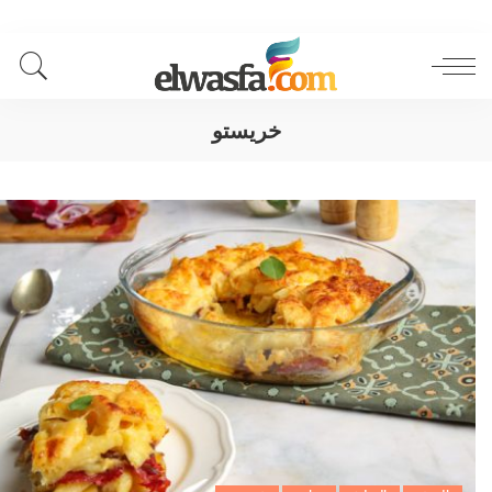
خريستو