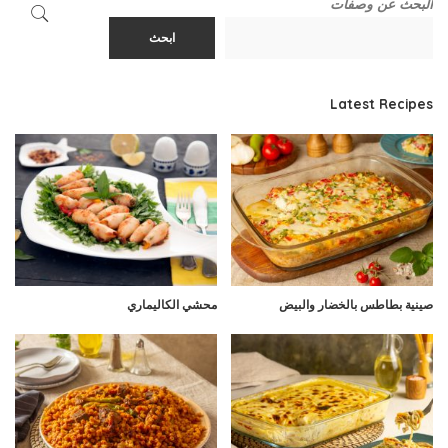
البحث عن وصفات
ابحث
Latest Recipes
صينية بطاطس بالخضار والبيض
محشي الكاليماري