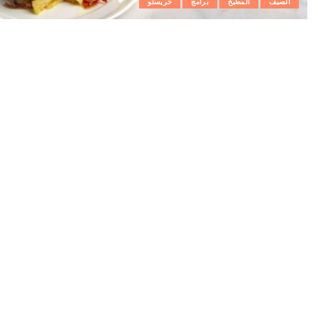
الصيف
المطبخ
برامج
خريستو