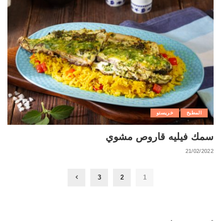
المطبخ
خريستو
سمك فيليه قاروص مشوي
21/02/2022
3
2
1