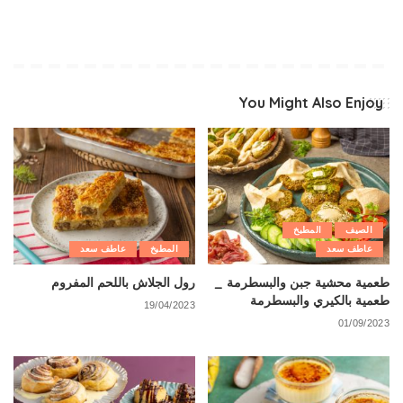
You Might Also Enjoy
الصيف
المطبخ
عاطف سعد
المطبخ
عاطف سعد
طعمية محشية جبن والبسطرمة _
رول الجلاش باللحم المفروم
طعمية بالكيري والبسطرمة
19/04/2023
01/09/2023