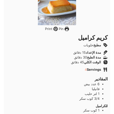
Pin
Print
كريم كراميل
مطبخ
حلويات
دقائق
مدة الإعداد
15
دقائق
دقائق
مدة الطبخ
30
دقائق
دقائق
الوقت الكلي
45
دقائق
4
Servings
المقادير
6
عدد
بيض
فانيليا
1
لتر
حليب
3/4
كوب
سكر
للكراميل
1
كوب
سكر