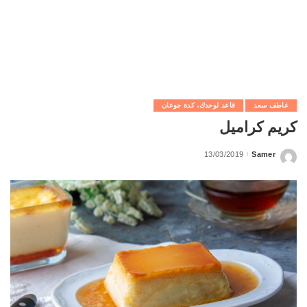
عاطف سعد
قاعد لوحدك، كدة جوعان
كريم كراميل
13/03/2019
Samer
Posted
by