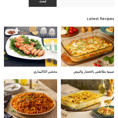
ابحث
Latest Recipes
صينية بطاطس بالخضار والبيض
محشي الكاليماري