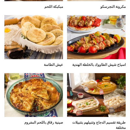
مكرونة النجرسكو
مبكبكة اللحم
اسياخ شيش الطاووك بالخلطة الهندية
عيش الطاسة
طريقة تقسيم الدجاج وتتبيلهم بتتبيلات
صينية رقاق باللحم المفروم
مختلفة