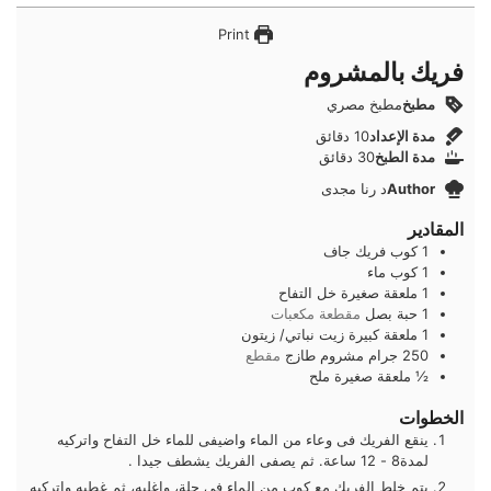
Print
فريك بالمشروم
مطبخ
مطبخ مصري
دقائق
مدة الإعداد
10
دقائق
دقائق
مدة الطبخ
30
دقائق
Author
د رنا مجدى
المقادير
1
كوب
فريك جاف
1
كوب
ماء
1
ملعقة صغيرة
خل التفاح
1
حبة
بصل
مقطعة مكعبات
1
ملعقة كبيرة
زيت نباتي/ زيتون
250
جرام
مشروم طازج
مقطع
½
ملعقة صغيرة
ملح
الخطوات
ينقع الفريك فى وعاء من الماء واضيفى للماء خل التفاح واتركيه
لمدة8 - 12 ساعة. ثم يصفى الفريك يشطف جيدا .
يتم خلط الفريك مع كوب من الماء فى حلة، واغليه، ثم غطيه واتركيه