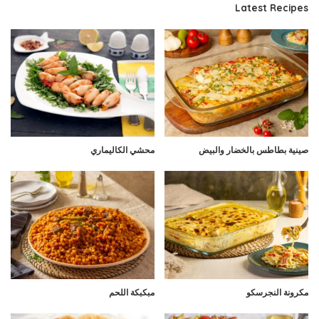
Latest Recipes
صينية بطاطس بالخضار والبيض
محشي الكاليماري
مكرونة النجرسكو
مبكبكة اللحم