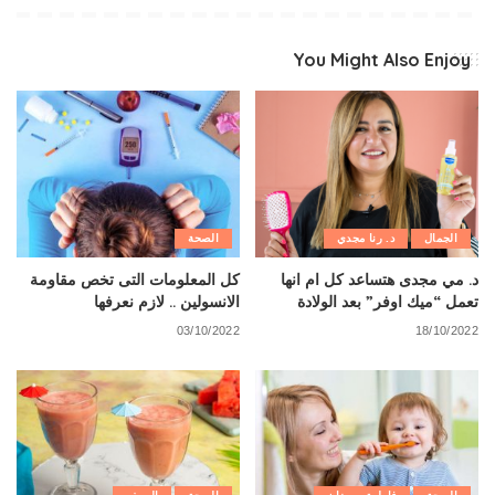
You Might Also Enjoy
الجمال
د. رنا مجدي
الصحة
د. مي مجدى هتساعد كل ام انها
كل المعلومات التى تخص مقاومة
تعمل “ميك اوفر” بعد الولادة
الانسولين .. لازم نعرفها
03/10/2022
18/10/2022