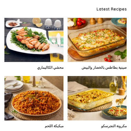
Latest Recipes
صينية بطاطس بالخضار والبيض
محشي الكاليماري
مكرونة النجرسكو
مبكبكة اللحم