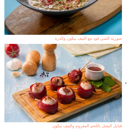
شوربة السي فود مع البيف بيكون والذرة
قنابل البصل باللحم المفروم والبيف بيكون