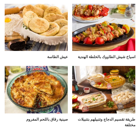
اسياخ شيش الطاووك بالخلطة الهندية
عيش الطاسة
طريقة تقسيم الدجاج وتتبيلهم بتتبيلات
صينية رقاق باللحم المفروم
مختلفة