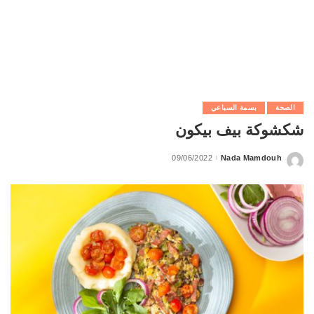
الصحة
بسمة السباعي
شكشوكة بيف بيكون
09/06/2022
Nada Mamdouh
Posted
by