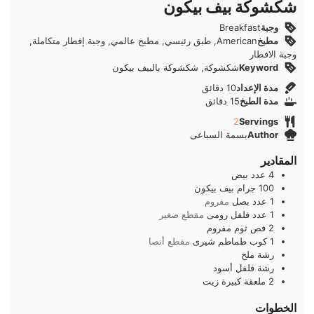
شكشوكة بيف بيكون
وجبة
Breakfast
مطبخ
American, طبق رئيسي, مطبخ عالمي, وجبة إفطار متكاملة,
وجبة الافطار
Keyword
شكشوكة, شكشوكة بالبيف بيكون
دقائق
مدة الإعداد
10
دقائق
دقائق
مدة الطبخ
15
دقائق
2
Servings
Author
بسمة السباعى
المقادير
4
عدد
بيض
100
جرام
بيف بيكون
1
عدد
بصل
مفروم
1
عدد
فلفل رومى
مقطع صغير
2
فص
ثوم مفروم
1
كوب
طماطم شيرى
مقطع أنصا
رشة
ملح
رشة
فلفل أسود
2
ملعقة كبيرة
زيت
الخطوات