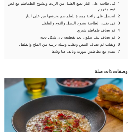
فى طاسة على النار نضع القليل من الزيت ونشوح الطماطم مع فص
ثوم مفروم
لنحصل على رائحة مميزة للطماطم ونرفعها من على النار
فى نفس الطاسة يشوح البصل والثوم والفلفل
ثم يضاف طماطم شيري
ثم يضاف بيف بيكون بعد تقطيعه باى شكل نحبه
ويقلب ثم يضاف البيض ويقلب ونتبله برشة من الملح والفلفل
يقدم مع بطاطس بيوريه وبالف هنا وشفا
وصفات ذات صلة