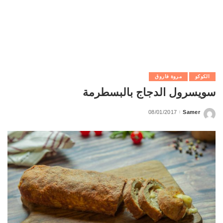
الكوكو
مروة فاروق
سويسرول الدجاج بالبسطرمة
08/01/2017
Samer
Posted
by