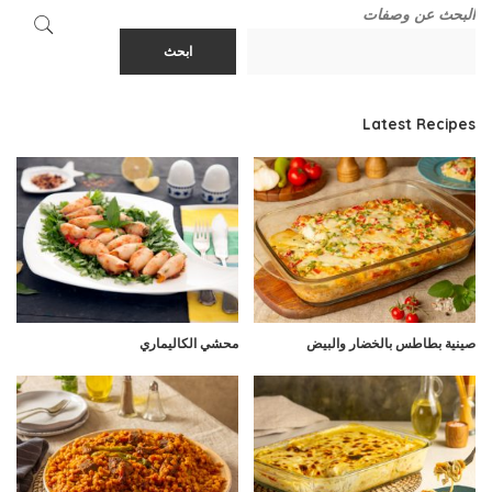
البحث عن وصفات
ابحث
Latest Recipes
صينية بطاطس بالخضار والبيض
محشي الكاليماري