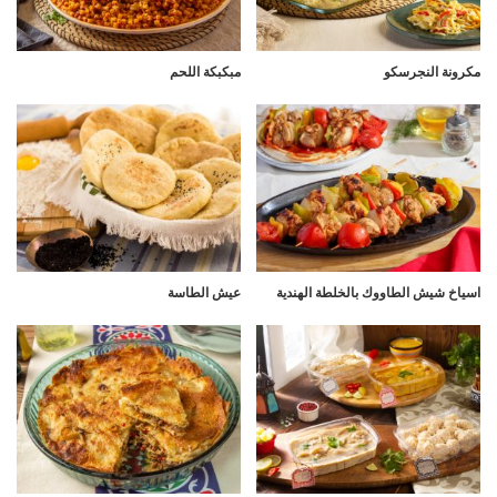
مكرونة النجرسكو
مبكبكة اللحم
اسياخ شيش الطاووك بالخلطة الهندية
عيش الطاسة