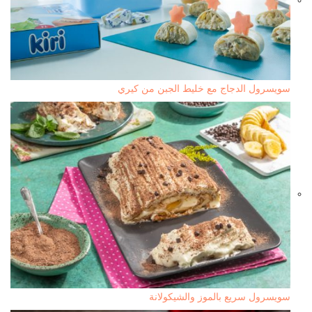
سويسرول الدجاج مع خليط الجبن من كيري
سويسرول سريع بالموز والشيكولانة