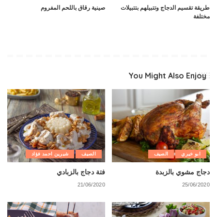
طريقة تقسيم الدجاج وتتبيلهم بتتبيلات
صينية رقاق باللحم المفروم
مختلفة
You Might Also Enjoy
ابو خيري
الصيف
الصيف
شيرين احمد فؤاد
دجاج مشوي بالزبدة
فتة دجاج بالزبادي
21/06/2020
25/06/2020