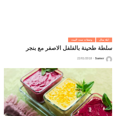
ابلة منال
وصفات ست البيت
سلطة طحينة بالفلفل الاصفر مع بنجر
22/01/2018
Samer
Posted
by