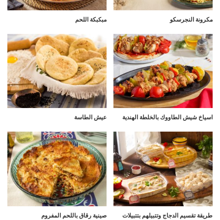
مكرونة النجرسكو
مبكبكة اللحم
اسياخ شيش الطاووك بالخلطة الهندية
عيش الطاسة
طريقة تقسيم الدجاج وتتبيلهم بتتبيلات
صينية رقاق باللحم المفروم