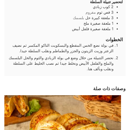
لتحضير تتبيلة السلطة
2
كوب
زبادي
3
فص
ثوم
مفروم
3
ملعقة كبيرة
خل
بلسمك
1
ملعقة صغيرة
ملح
1
ملعقة صغيرة
فلفل أبيض
الخطوات
في بولة نضع الخس المقطع والبسكويت التاكو المكسر ثم نضيف
الزعتر وزيت الزيتون والجزر والطماطم ونقلب السلطة جيدا.
نحضر التتبيلة من خلال وضع في بولة الزبادي والثوم والخل البلسمك
والملح والفلفل الأبيض ونخلط جيدا ثم نصب الخليط على السلطة
ونقلب وبألف هنا.
وصفات ذات صلة