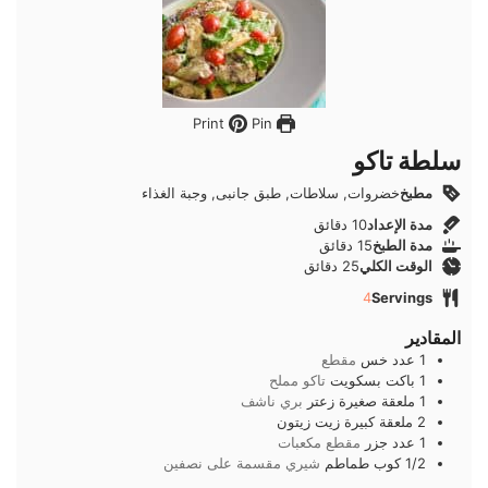
Pin
Print
سلطة تاكو
مطبخ
خضروات, سلاطات, طبق جانبى, وجبة الغذاء
دقائق
مدة الإعداد
10
دقائق
دقائق
مدة الطبخ
15
دقائق
دقائق
الوقت الكلي
25
دقائق
4
Servings
المقادير
1
عدد
خس
مقطع
1
باكت
بسكويت
تاكو مملح
1
ملعقة صغيرة
زعتر
بري ناشف
2
ملعقة كبيرة
زيت زيتون
1
عدد
جزر
مقطع مكعبات
1/2
كوب
طماطم
شيري مقسمة على نصفين