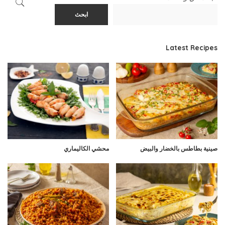
ابحث
Latest Recipes
صينية بطاطس بالخضار والبيض
محشي الكاليماري