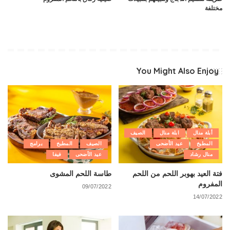
مختلفة
You Might Also Enjoy
أبلة منال
ابلة منال
الصيف
المطبخ
عيد الأضحى
الصيف
المطبخ
برامج
منال رشاد
عيد الأضحى
فيفا
فتة العيد بهوبر اللحم من اللحم
طاسة اللحم المشوى
المفروم
09/07/2022
14/07/2022