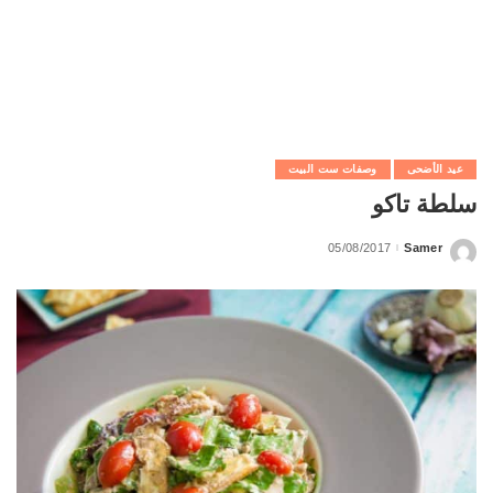
عيد الأضحى
وصفات ست البيت
سلطة تاكو
05/08/2017
Samer
Posted
by