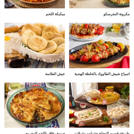
مكرونة النجرسكو
مبكبكة اللحم
اسياخ شيش الطاووك بالخلطة الهندية
عيش الطاسة
طريقة تقسيم الدجاج وتتبيلهم بتتبيلات
صينية رقاق باللحم المفروم