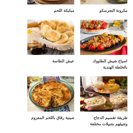
مكرونة النجرسكو
مبكبكة اللحم
اسياخ شيش الطاووك
عيش الطاسة
بالخلطة الهندية
طريقة تقسيم الدجاج
صينية رقاق باللحم المفروم
وتتبيلهم بتتبيلات مختلفة