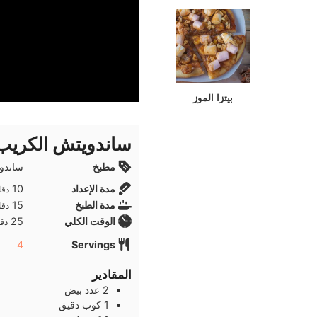
بيتزا الموز
ساندويتش الكريب
مطبخ
ساندوي
دقا
مدة الإعداد
10
دقا
دقا
مدة الطبخ
15
دقا
دقا
الوقت الكلي
25
دقا
4
Servings
المقادير
2
عدد
بيض
1
كوب
دقيق