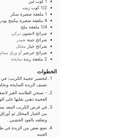
1
كوب
لبن
1/2
كوب
زيت
1
ملعقة صغيرة
سكر
4
ملعقة صغيرة
بيكينج بودر
1/4
ملعقة
ملح
شرائح
لانشون
تركي
شرائح
جبنة
شيدر
شرائح
خيار
مخلل
شرائح
جرجير
أو ورق سبان
2
ملعقة
زبدة
سايحة
الخطوات
لتحضير عجينة الكريب: في ب
نضيف الزبدة السايحة ونخل
- نسخن الطاسة الغير لاص
العجينة ذهبي نقلبها على ال
في قرص الكريب المعد مسبق
من الخيار المخلل ثم أورا
وتغلقه بالعود الخشبي .
نضع بعض من الزبدة في طاس
الجبنه