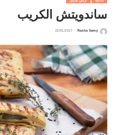
كانابيه
نرمين قنديل
ساندويتش الكريب
22/01/2017
Rasha Samy
Posted
by