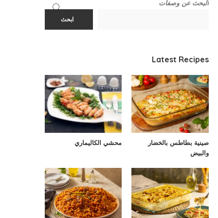
البحث عن وصفات
ابحث
Latest Recipes
صينية بطاطس بالخضار
محشي الكاليماري
والبيض