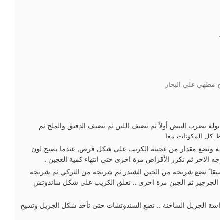
خ مطهي علي البخار
ولة يضرب البيض أولاً ثم نضيف اللبن ثم نضيف الدقيق والملح ثم
ط كل المكونات معا
قة ونضع مقدار من عجينة الكريب على شكل قرص, عندما يصبح لون
وجه الاخر ثم نكرر الأقراص مرة اخرى حتى انتهاء كمية العجين .
ا ً نضع شريحة من الجبن الشيدر ثم شريحة من التركي ثم شريحة
ق الجرجير ثم الجبن مرة اخرى .. نغلق الكريب على شكل ساندوتش
ة الجريل الساخنة .. نضع السندوتشات حتى تأخذ شكل الجريل وتسيح