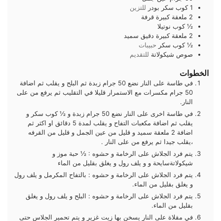
1
كوب
سكر بودر
للتزين
2
ملعقة كبيرة
قرفة
½
كوب
نوتيلا
2
ملعقة كبيرة
دقيق سميد
½
كوب
سكر
حبيبات
صوص شيكولاتة
للتقديم
الخطوات
في طاسة على النار نضع 50 جرام زبدة ثم البلح و يقلب ثم اضافة
50 جرام مكسرات مع الاستمرار قليلا في التقليب ثم يرفع من على
النار.
في طاسة اخرى على النار نضع 50 جرام زبدة و ½ كوب سكر و
يقلب ثم اضافة مكعبات التفاح و يقلب لمدة 5 دقائق او اكثر ثم
اضافة 2 ملعقة سميد و قليل من عين الجمل و قليل من القرفه
،يقلب جيدا ثم يرفع من على النار .
يتم فرد الجلاش على الرخامة و حشوه : ½ حبة موز و
شيكولاتةسايحة و و يلف رول و يغلق بقليل من الماء
يتم فرد الجلاش على الرخامة و حشوه : بالتفاح المكرمل و يلف رول
و يغلق بقليل من الماء.
يتم فرد الجلاش على الرخامة و حشوه : البلح و يلف رول و يغلق
بقليل من الماء.
في مقلاة على النار يسخن بها زيت غزير و يتم تحمير الجلاس حتى