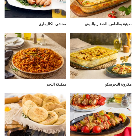
صينية بطاطس بالخضار والبيض
محشي الكاليماري
مكرونة النجرسكو
مبكبكة اللحم