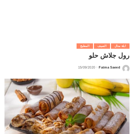
ابلة منال
الصيف
المطبخ
رول جلاش حلو
15/09/2020
Fatma Saeed
Posted
by