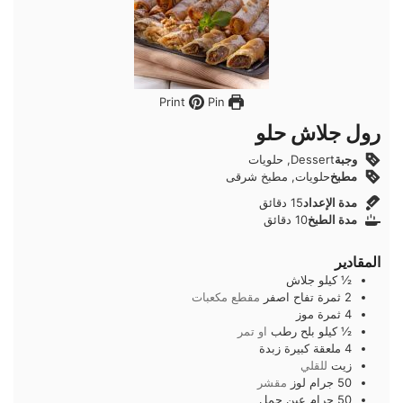
Pin
Print
رول جلاش حلو
وجبة
Dessert, حلويات
مطبخ
حلويات, مطبخ شرقى
دقائق
مدة الإعداد
15
دقائق
دقائق
مدة الطبخ
10
دقائق
المقادير
½
كيلو
جلاش
2
ثمرة
تفاح اصفر
مقطع مكعبات
4
ثمرة
موز
½
كيلو
بلح رطب
او تمر
4
ملعقة كبيرة
زبدة
زيت
للقلي
50
جرام
لوز
مقشر
50
جرام
عين جمل