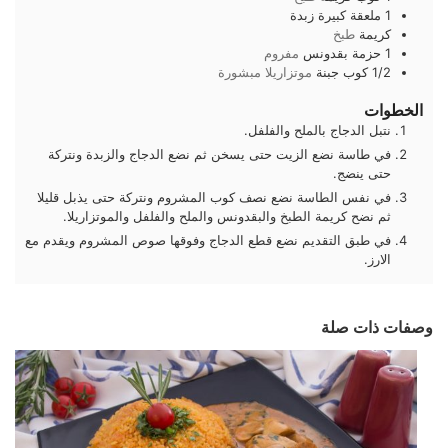
1
ملعقة كبيرة
زبدة
كريمة
طبخ
1
حزمة
بقدونس
مفروم
1/2
كوب
جبنة
موتزاريلا مبشورة
الخطوات
نتبل الدجاج بالملح والفلفل.
في طاسة نضع الزيت حتى يسخن ثم نضع الدجاج والزبدة ونتركة
حتى ينضج.
في نفس الطاسة نضع نصف كوب المشروم ونتركة حتى يذبل قليلا
ثم نضح كريمة الطبخ والبقدونس والملح والفلفل والموتزاريلا.
في طبق التقديم نضع قطع الدجاج وفوقها صوص المشروم ويقدم مع
الارز.
وصفات ذات صلة