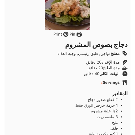
Pin
Print
دجاج بصوص المشروم
مطبخ
دواجن, طبق رئيسي, وجبة الغذاء
دقائق
مدة الإعداد
20
دقائق
دقائق
مدة الطبخ
20
دقائق
دقائق
الوقت الكلي
40
دقائق
2
Servings
المقادير
2
قطع
صدور دجاج
1
حزمة
جرجير
الورق فقط
1/2
علبة
مشروم
3
ملعقة
زيت
ملح
فلفل
1
كوب
كريمة
طبخ