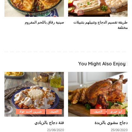
طريقة تقسيم الدجاج وتتبيلهم بتتبيلات
صينية رقاق باللحم المفروم
مختلفة
You Might Also Enjoy
ابو خيري
الصيف
الصيف
شيرين احمد فؤاد
دجاج مشوي بالزبدة
فتة دجاج بالزبادي
21/06/2020
25/06/2020