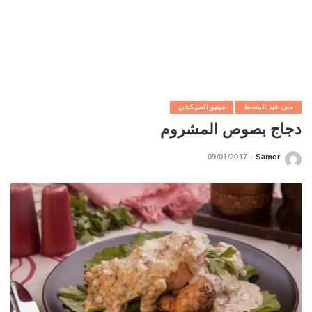
منى عبد الباسط
مينيو السيكشن
دجاج بصوص المشروم
09/01/2017
Samer
Posted
by