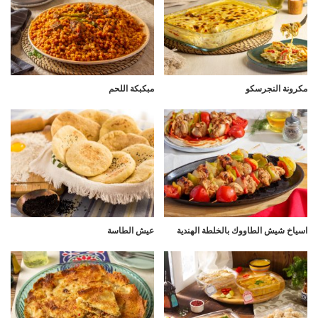
مكرونة النجرسكو
مبكبكة اللحم
اسياخ شيش الطاووك بالخلطة الهندية
عيش الطاسة