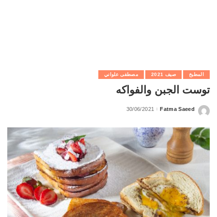
المطبخ
صيف 2021
مصطفى علواني
توست الجبن والفواكه
30/06/2021
Fatma Saeed
Posted
by