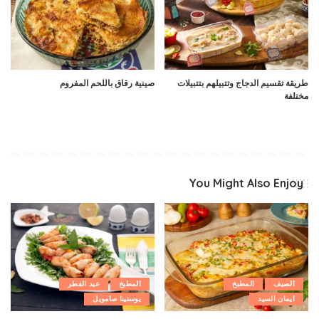
طريقة تقسيم الدجاج وتتبيلهم بتتبيلات
صينية رقاق باللحم المفروم
مختلفة
You Might Also Enjoy
الصيف
المطبخ
المطبخ
عيد الفطر
ايمان السيد
يوستينا صامويل