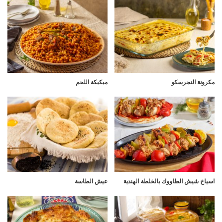
مكرونة النجرسكو
مبكبكة اللحم
اسياخ شيش الطاووك بالخلطة الهندية
عيش الطاسة