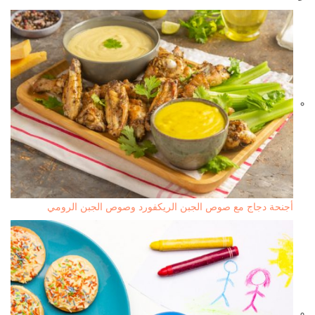
أجنحة دجاج مع صوص الجبن الريكفورد وصوص الجبن الرومي