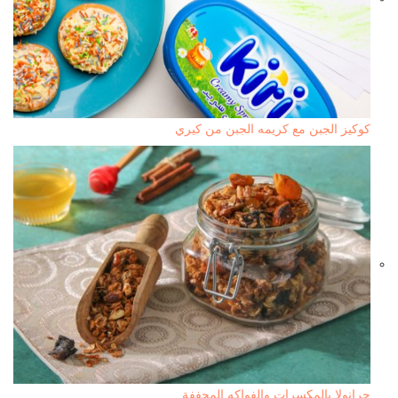
كوكيز الجبن مع كريمه الجبن من كيري
جرانولا بالمكسرات والفواكه المجففة