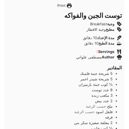
Print
توست الجبن والفواكه
وجبة
Breakfast
مطبخ
وجبة الافطار
دقائق
مدة الإعداد
10
دقائق
دقائق
مدة الطبخ
10
دقائق
3
Servings
Author
مصطفى علواني
المقادير
5
شريحة
جبنة فلمنك
5
شريحة
شيدر احمر
½
كوب
جبنة بارميزان
8
عدد
توست
3
مكعب
زبده
2
عدد
بيض
ملح
حسب الرغبة
فلفل اسود
حسب الرغبة
قرفه
2
معلقة صغيرة
سكر بني
½
كوب
حليب