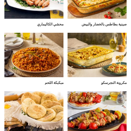
صينية بطاطس بالخضار والبيض
محشي الكاليماري
مكرونة النجرسكو
مبكبكة اللحم