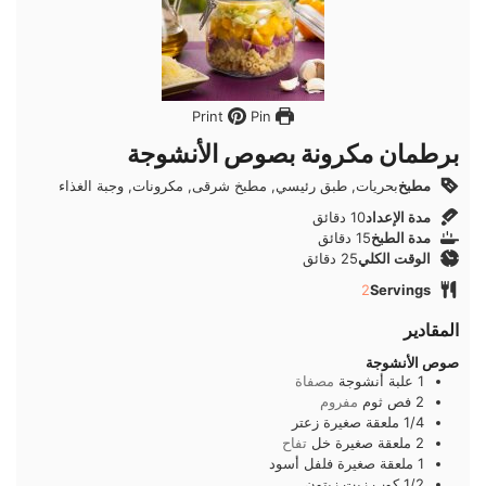
Pin
Print
برطمان مكرونة بصوص الأنشوجة
مطبخ
بحريات, طبق رئيسي, مطبخ شرقى, مكرونات, وجبة الغذاء
دقائق
مدة الإعداد
10
دقائق
دقائق
مدة الطبخ
15
دقائق
دقائق
الوقت الكلي
25
دقائق
2
Servings
المقادير
صوص الأنشوجة
1
علبة
أنشوجة
مصفاة
2
فص
ثوم
مفروم
1/4
ملعقة صغيرة
زعتر
2
ملعقة صغيرة
خل
تفاح
1
ملعقة صغيرة
فلفل أسود
1/2
كوب
زيت زيتون