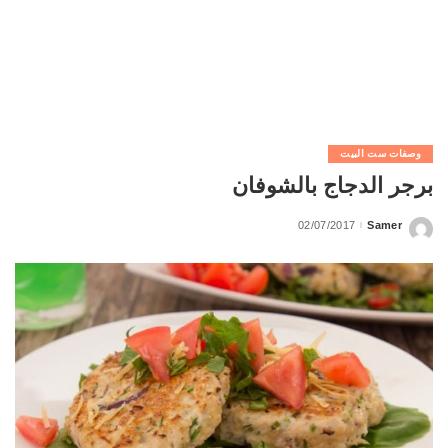
وصفات ست البيت
برجر الدجاج بالشوفان
02/07/2017
Samer
Posted
by