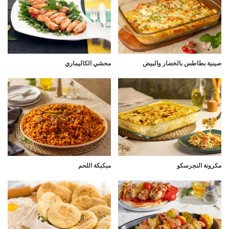
صينية بطاطس بالخضار والبيض
محشي الكاليماري
مكرونة النجرسكو
مبكبكة اللحم