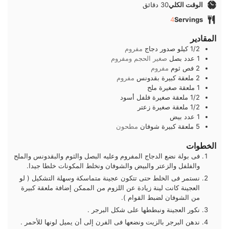
دقائق
الوقت الكلي
30
دقائق
4
Servings
المقادير
1/2
كيلو
صدور دجاج
مفروم
1
عدد
بصل
صغير الحجم ومفروم
2
فص
ثوم
مفروم
2
ملعقة كبيرة
بقدونس
مفروم
1
ملعقة صغيرة
ملح
1/2
ملعقة صغيرة
فلفل أسود
1/2
ملعقة صغيرة
زعتر
1
عدد
بيض
5
ملعقة كبيرة
شوفان
مطحون
الخطوات
فى بولة نضع الدجاج المفروم وعليه البصل والثوم والبقدونس والملح
والفلفل والزعتر والبيض والشوفان ونخلط المكونات خلطا جيدا.
نستمر فى الخلط حتى تتكون عجينة متماسكة وسهلة التشكيل ( لو
العجينة كانت لينة زيادة عن اللزوم من الممكن إضافة ملعقة كبيرة
من الشوفان لضبط القوام ).
نكور العجينة ونبططها على شكل البرجر .
ندهن البرجر بالزيت ونضعها فى الفرن إلى أن يميل لونها للأحمر .