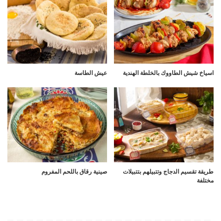
اسياخ شيش الطاووك بالخلطة الهندية
عيش الطاسة
طريقة تقسيم الدجاج وتتبيلهم بتتبيلات
صينية رقاق باللحم المفروم
مختلفة