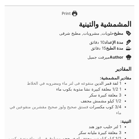
Print
المشمشية والتينية
مطبخ
حلويات, مشروبات, مطبخ شرقى
دقائق
مدة الإعداد
10
دقائق
دقائق
مدة الطبخ
15
دقائق
Author
ميرفت جميل
المقادير
مقادير المشمشية:
1
لفة
قمر الدين
منقوعه فى لتر ماء ومضروبه في الخلاط
1 1/2
معلقة كبيرة
نشا مذوبة بكوب ماء
3
معلقة كبيرة
سكر
1/2
كيلو
مشمش مجفف
3/4
كوب
مكسرات
فستق صحيح ولوز صحيح مقشرين منقوعين في
ماء
التينية:
1
لتر
حليب جوز هند
3
معلقة كبيرة
مليانه سكر
1/2
كيلو
كيلو تبن مجفف اصغر حجم
مسلوق فى لتر ماء ونصف كوب