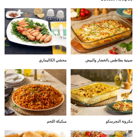
صينية بطاطس بالخضار والبيض
محشي الكاليماري
مكرونة النجرسكو
مبكبكة اللحم