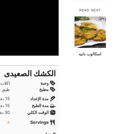
READ NEXT
اسكالوب بانيه
الكشك الصعيدى
وجبة
اكلات 
مطبخ
طبق ج
دقا
مدة الإعداد
15
دقا
دقا
مدة الطبخ
15
دقا
دقا
الوقت الكلي
30
دقا
4
Servings