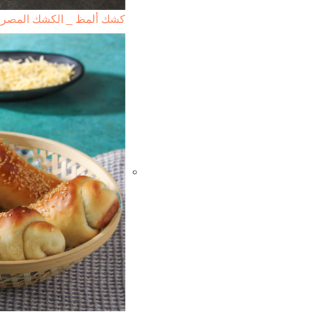
كشك ألمظ _ الكشك المصر