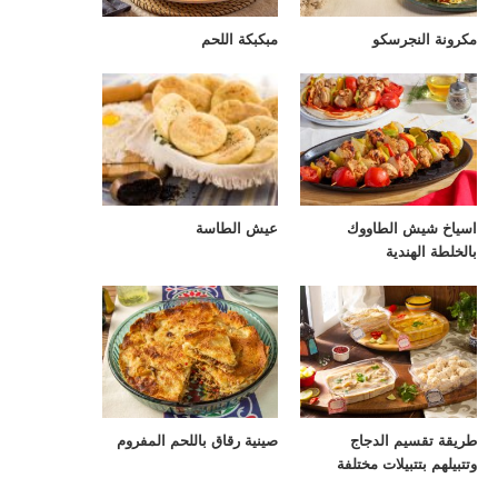
مكرونة النجرسكو
مبكبكة اللحم
اسياخ شيش الطاووك
عيش الطاسة
بالخلطة الهندية
طريقة تقسيم الدجاج
صينية رقاق باللحم المفروم
وتتبيلهم بتتبيلات مختلفة