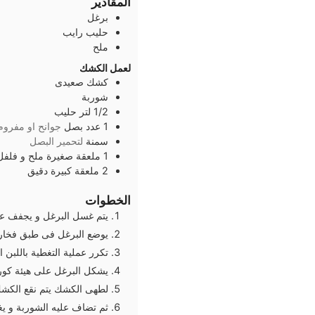
المقادير
برغل
حليب رايب
ملح
لعمل الكشك
كشك صعيدى
شوربة
1/2
لتر
حليب
1
عدد
بصل
جوانح او مفروم
سمنة
لتحمير البصل
1
ملعقة صغيرة
ملح و فلفل
2
ملعقة كبيرة
دقيق
الخطوات
يتم غسل البرغل و يجفف ع
يوضع البرغل فى طبق فخار ك
تكرر عملية التغطية باللبن الراي
يشكل البرغل على هيئة كو
لطهى الكشك يتم نقع الكشك
ثم تضاف عليه الشوربة و ي