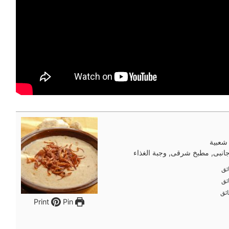
شعبية
انبى, مطبخ شرقى, وجبة الغذاء
ئق
ئق
ئق
ئق
ئق
ئق
Pin
Print