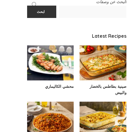
البحث عن وصفات
ابحث
Latest Recipes
صينية بطاطس بالخضار
محشي الكاليماري
والبيض