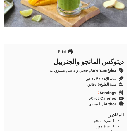
Print
ديتوكس المانجو والجنزبيل
مطبخ
American, صحي و دايت, مشروبات
دقائق
مدة الإعداد
5
دقائق
دقائق
مدة الطبخ
5
دقائق
2
Servings
50
kcal
Calories
Author
رنا مجدى
المقادير
1
ثمرة
مانجو
1
ثمرة
موز