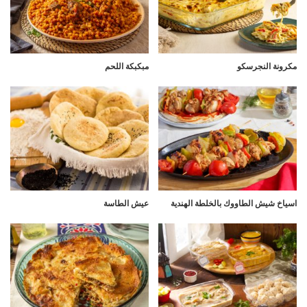
مكرونة النجرسكو
مبكبكة اللحم
اسياخ شيش الطاووك بالخلطة الهندية
عيش الطاسة