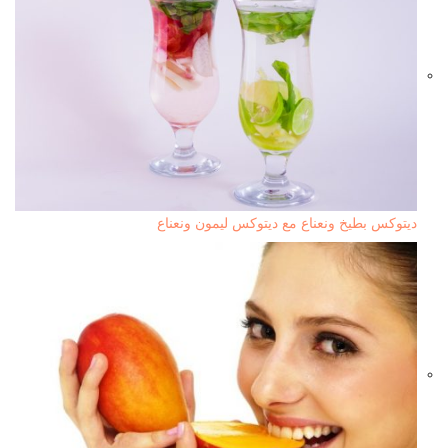
ديتوكس بطيخ ونعناع مع ديتوكس ليمون ونعناع