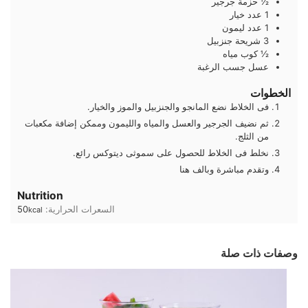
½
حزمة
جرجير
1
عدد
خيار
1
عدد
ليمون
3
شريحة
جنزبيل
½
كوب
مياه
عسل جسب الرغبة
الخطوات
فى الخلاط نضع المانجو والجنزبيل والموز والخيار.
ثم نضيف الجرجير والعسل والمياه والليمون وممكن إضافة مكعبات
من الثلج.
نخلط فى الخلاط للحصول على سموثى ديتوكس رائع.
وتقدم مباشرة وبالف هنا
Nutrition
السعرات الحرارية:
50
kcal
وصفات ذات صلة