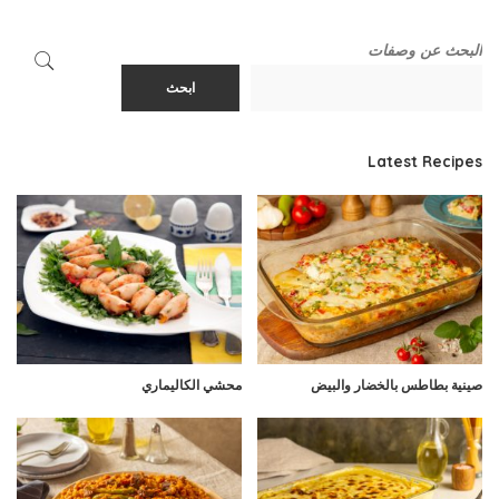
البحث عن وصفات
ابحث
Latest Recipes
صينية بطاطس بالخضار والبيض
محشي الكاليماري