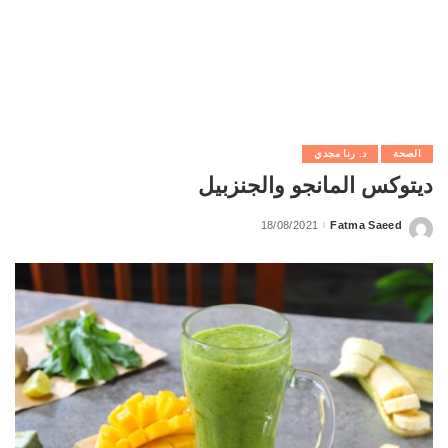
الصحة
د. رنا مجدي
ديتوكس المانجو والجنزبيل
18/08/2021
Fatma Saeed
Posted
by