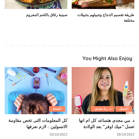
طريقة تقسيم الدجاج وتتبيلهم بتتبيلات
صينية رقاق باللحم المفروم
مختلفة
You Might Also Enjoy
الجمال
د. رنا مجدي
الصحة
د. مي مجدى هتساعد كل ام انها
كل المعلومات التى تخص مقاومة
تعمل “ميك اوفر” بعد الولادة
الانسولين .. لازم نعرفها
03/10/2022
18/10/2022