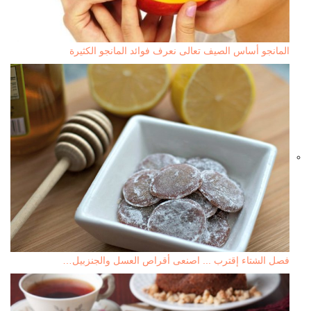
المانجو أساس الصيف تعالى نعرف فوائد المانجو الكثيرة
فصل الشتاء إقترب ... اصنعى أقراص العسل والجنزبيل…