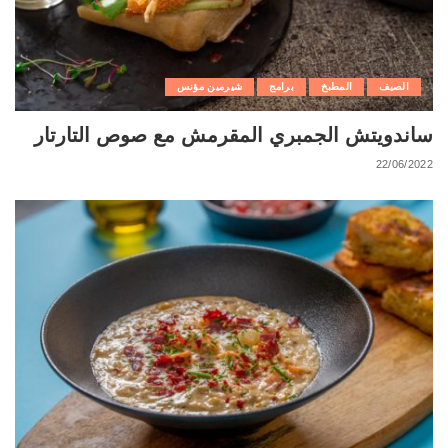
الصيف
المطبخ
برامج
شيرمين مؤنس
ساندويتش الجمبري المقرمش مع صوص التارتار
22/06/2022