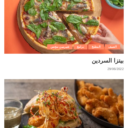
الصيف
المطبخ
برامج
شيرمين مؤنس
بيتزا السردين
29/06/2022