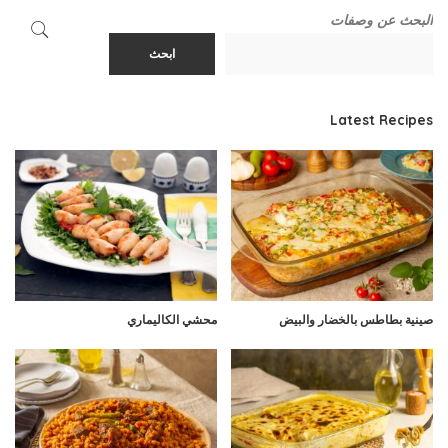
البحث عن وصفات
ابحث
Latest Recipes
صينية بطاطس بالخضار والبيض
محشي الكاليماري