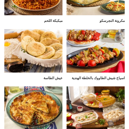
مكرونة النجرسكو
مبكبكة اللحم
اسياخ شيش الطاووك بالخلطة الهندية
عيش الطاسة