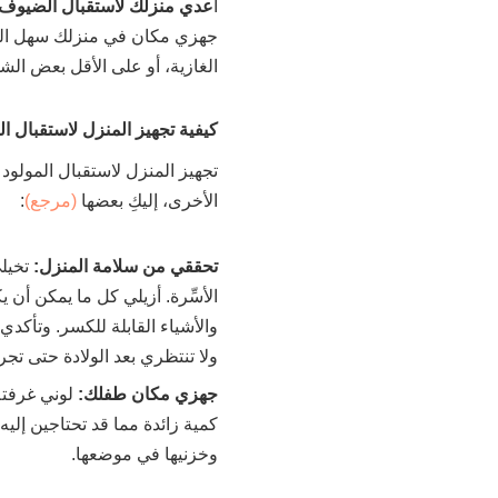
أ
عدي منزلك لاستقبال الضيوف:
جهزي مكان في منزلك سهل التن
الغازية، أو على الأقل بعض الشو
كيفية تجهيز المنزل لاستقبال ال
تجهيز المنزل لاستقبال المولو
الأخرى، إليكِ بعضها
(مرجع)
:
تحققي من سلامة المنزل:
تخيل
الأسِّرة. أزيلي كل ما يمكن أن 
والأشياء القابلة للكسر. وتأكد
ولا تنتظري بعد الولادة حتى تج
جهزي مكان طفلك:
لوني غرفته
كمية زائدة مما قد تحتاجين إلي
وخزنيها في موضعها.