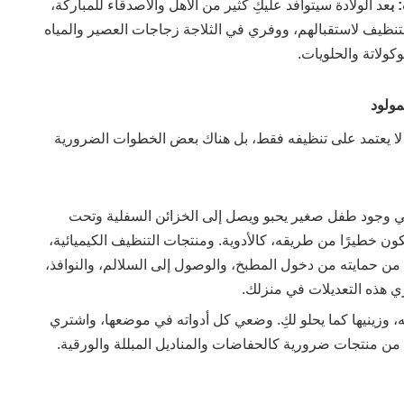
 ب
عد الولادة سيتوافد عليكِ كثير من الأهل والأصدقاء للمباركة،
ظيف لاستقبالهم، ووفري في الثلاجة زجاجات العصير والمياه
كولاتة والحلويات.
مولود
د لا يعتمد على تنظيفه فقط، بل هناك بعض الخطوات الضرورية
ي وجود طفل صغير يحبو ويصل إلى الخزائن السفلية وتحت
يكون خطيرًا من طريقه، كالأدوية. ومنتجات التنظيف الكيميائية،
ي من حمايته من دخول المطبخ، والوصول إلى السلالم، والنوافذ،
ري هذه التعديلات في منزلك.
، وزينيها كما يحلو لكِ. وضعي كل أدواته في موضعها، واشتري
ه من منتجات ضرورية كالحفاضات والمناديل المبللة والورقية.