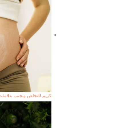
كريم للتخلص وتجنب علامات تمدد الجس