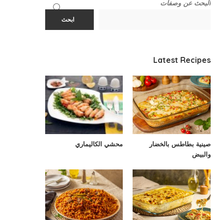
البحث عن وصفات
ابحث
Latest Recipes
صينية بطاطس بالخضار
محشي الكاليماري
والبيض