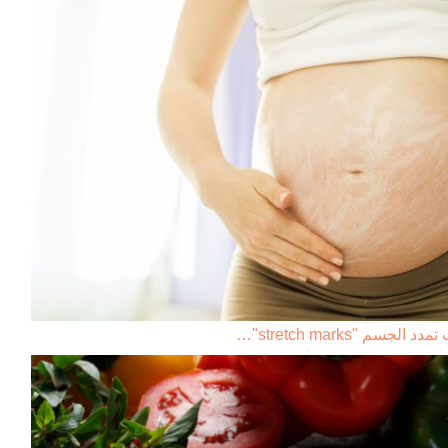
م "stretch marks"…