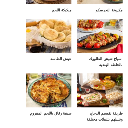
مكرونة النجرسكو
مبكبكة اللحم
اسياخ شيش الطاووك
عيش الطاسة
بالخلطة الهندية
طريقة تقسيم الدجاج
صينية رقاق باللحم المفروم
وتتبيلهم بتتبيلات مختلفة