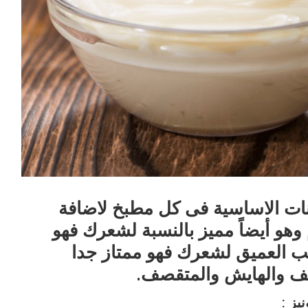
ونات الاساسية فى كل مطبخ لاضافة
هو أيضاً مميز بالنسبة لشعرك فهو
ب العميق لشعرك فهو ممتاز جدا
الف والهايش والمتقصف.
يز :