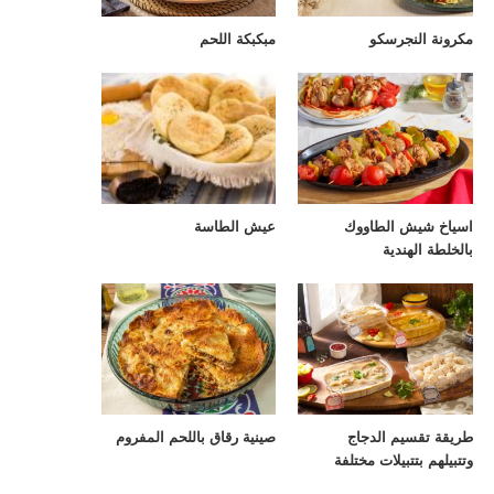
مكرونة النجرسكو
مبكبكة اللحم
اسياخ شيش الطاووك
عيش الطاسة
بالخلطة الهندية
طريقة تقسيم الدجاج
صينية رقاق باللحم المفروم
وتتبيلهم بتتبيلات مختلفة