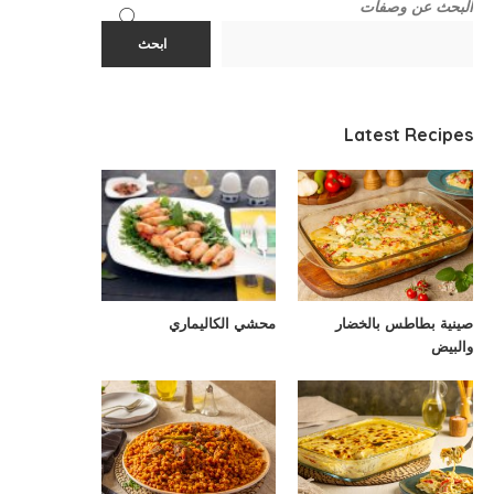
البحث عن وصفات
ابحث
Latest Recipes
صينية بطاطس بالخضار
محشي الكاليماري
والبيض