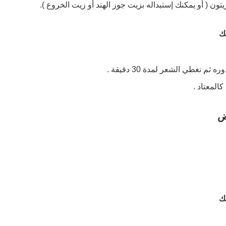
ك
 نغطي الشعر لمدة 30 دقيقة .
المعتاد .
يض
ك