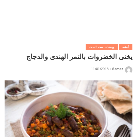
أمنيه
وصفات ست البيت
يخنى الخضروات بالتمر الهندى والدجاج
11/01/2018
Samer
Posted
by