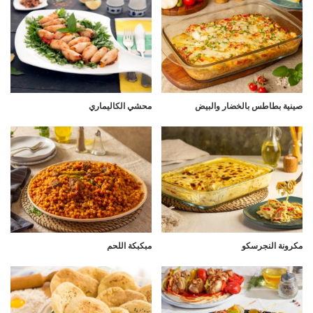
صينية بطاطس بالخضار والبيض
محشي الكاليماري
مكرونة النجرسكو
مبكبكة اللحم