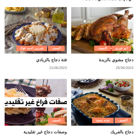
ابو خيري
الصيف
الصيف
شيرين احمد فؤاد
دجاج مشوي بالزبدة
فتة دجاج بالزبادي
21/06/2020
25/06/2020
الصيف
عبده سعيد
الصيف
دجاج بالفريك
وصفات دجاج غير تقليدية