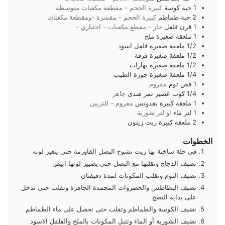
1
حبة
كوسة
كبيرة الحجم - مقطعة مكعبات متوسطة
2
حبة
طماطم
كبيرة الحجم - مقشرة -ومقطعة مكعبات
1
قرن
فلفل
حار - مقطع مكعبات - اختياري -
1
ملعقة صغيرة
ملح
1/2
ملعقة صغيرة
فلفل اسود
1/2
ملعقة صغيرة
قرفة
1/2
ملعقة صغيرة
بهارات
1/4
ملعقة صغيرة
جوزة الطيب
1
فص
ثوم
مفروم
1/4
كوب
عصير تمر هندى
جاهز
1
ملعقة كبيرة
بقدونس
مفروم - للتزيين
1
لتر
ماء
او لتر شوربة
2
ملعقة كبيرة
زيت زيتون
الخطوات
فى حلة ساخنة بها زيت نشوح البصل القاورمة حتى يتغير لونه
نضيف الدجاج ونقلبها مع البصل حتى يصيير لونها ابيض
نضيف الثوم وتقلب المكونات لمدة دقيقتان
نضيف البطاطس والخضروات المجمدة الجاهزة وتقلب حتى تدخل
على بداية النضج
نضيف الكوسة والطماطم وتقلب حتى نحصل على ماء الطماطم
نضيف الشوربة أو الماء وتتبل المكونات بالملح والفلفل الاسود