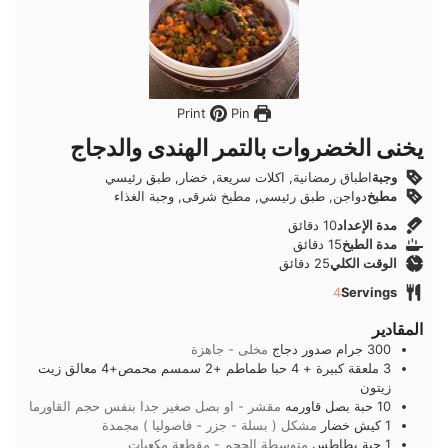
Pin
Print
يخنى الخضروات بالتمر الهندى والدجاج
وجبة
اطباق رمضانية, اكلات سريعة, خضار, طبق رئيسي
مطبخ
دواجن, طبق رئيسي, مطبخ شرقى, وجبة الغذاء
دقائق
مدة الإعداد
10
دقائق
دقائق
مدة الطبخ
15
دقائق
دقائق
الوقت الكلي
25
دقائق
4
Servings
المقادير
300
جرام
صدور دجاج
مخلى - جاهزة
3
ملعقة كبيرة
+ 4 حبا طماطم +2 سمسم محمص+4 معالق زيت
زيتون
10
حبة
بصل قاورمه
مقشر - او بصل صغير جدا بنفس حجم القاورما
1
كيش
خضار
مشكل ( بسلة - جزر - فاصوليا ) مجمدة
1
حبة
بطاطس
متوسطة الحجم - مقطعة مكعبات