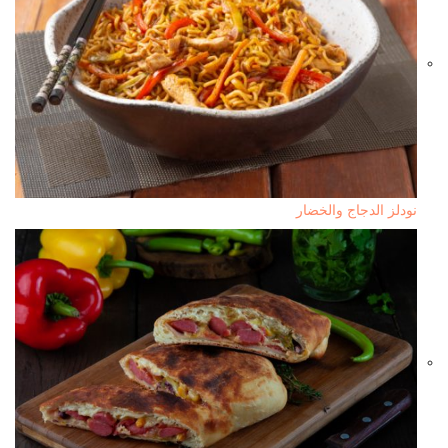
نودلز الدجاج والخضار