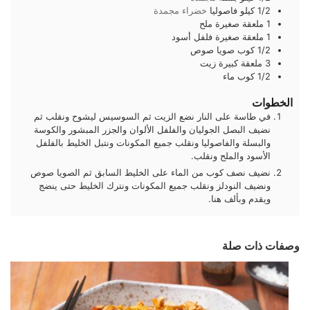
1/2
كيلو
فاصوليا
خضراء مجمدة
1
ملعقة صغيرة
ملح
1
ملعقة صغيرة
فلفل أسود
1/2
كوب
صويا صوص
3
ملعقة كبيرة
زيت
1/2
كوب
ماء
الخطوات
في طاسة على النار نضع الزيت ثم السوسيس ليشوح ونقلب ثم
نضيف البصل الجوليان والفلفل الألوان والجزر المبشور والكوسة
والبسلة والفاصوليا ونقلب جميع المكونات ونتبل الخليط بالفلفل
الأسود والملح ونقلب.
نضيف نصف كوب من الماء على الخليط السابق ثم الصويا صوص
ونضيف النودلز ونقلب جميع المكونات ونترك الخليط حتى ينضج
ويقدم وبألف هنا.
وصفات ذات صلة