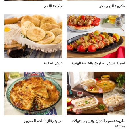
مكرونة النجرسكو
مبكبكة اللحم
اسياخ شيش الطاووك بالخلطة الهندية
عيش الطاسة
طريقة تقسيم الدجاج وتتبيلهم بتتبيلات
صينية رقاق باللحم المفروم
مختلفة