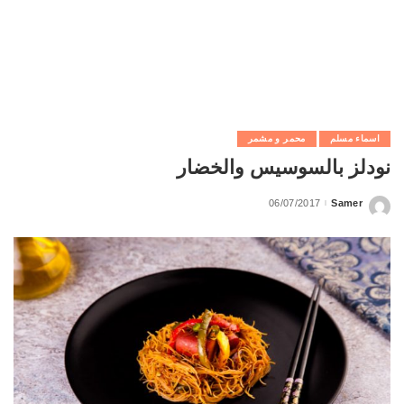
اسماء مسلم
محمر و مشمر
نودلز بالسوسيس والخضار
06/07/2017
Samer
Posted
by