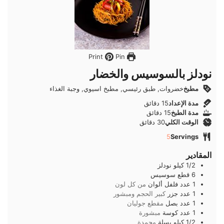
Pin
Print
نودلز بالسوسيس والخضار
مطبخ
خضروات, طبق رئيسي, مطبخ اسيوي, وجبة الغذاء
دقائق
مدة الإعداد
15
دقائق
دقائق
مدة الطبخ
15
دقائق
دقائق
الوقت الكلي
30
دقائق
5
Servings
المقادير
1/2
كيلو
نودلز
6
قطع
سوسيس
1
عدد
فلفل ألوان
من كل لون
1
عدد
جزر
كبير الحجم ومبشور
1
عدد
بصل
مقطع جوليان
1
عدد
كوسة
مبشورة
1/2
كيلو
بسلة
مجمدة