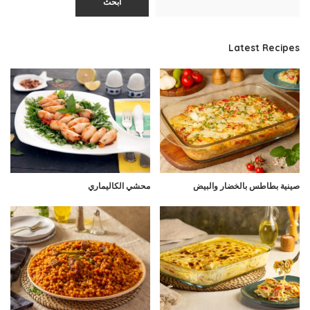
ابحث
Latest Recipes
صينية بطاطس بالخضار والبيض
محشي الكاليماري