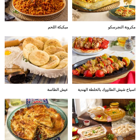
مكرونة النجرسكو
مبكبكة اللحم
اسياخ شيش الطاووك بالخلطة الهندية
عيش الطاسة