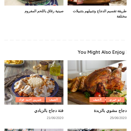
طريقة تقسيم الدجاج وتتبيلهم بتتبيلات
صينية رقاق باللحم المفروم
مختلفة
You Might Also Enjoy
ابو خيري
الصيف
الصيف
شيرين احمد فؤاد
دجاج مشوي بالزبدة
فتة دجاج بالزبادي
21/06/2020
25/06/2020