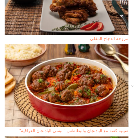
مروحة الدجاج المقلي
صينية كفتة مع الباذنجان والبطاطس " تبسي الباذنجان العراقية"