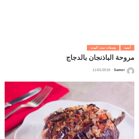
أمنيه
وصفات ست البيت
مروحة الباذنجان بالدجاج
11/01/2018
Samer
Posted
by