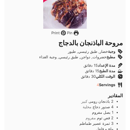
Pin
Print
مروحة الباذنجان بالدجاج
وجبة
خضار, طبق رئيسي, طيور
مطبخ
خضروات, دواجن, طبق رئيسي, وجبة الغذاء
دقائق
مدة الإعداد
15
دقائق
دقائق
مدة الطبخ
15
دقائق
دقائق
الوقت الكلي
30
دقائق
4
Servings
المقادير
2
باذنجان رومى
كبير
4
صدور دجاج
مخلية
1
بصل
مفروم
2
فص
ثوم
مفروم
3
ثمرة
عصير طماطم
ملح و فلفل