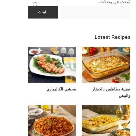
البحث عن وصفات
ابحث
Latest Recipes
صينية بطاطس بالخضار
محشي الكاليماري
والبيض