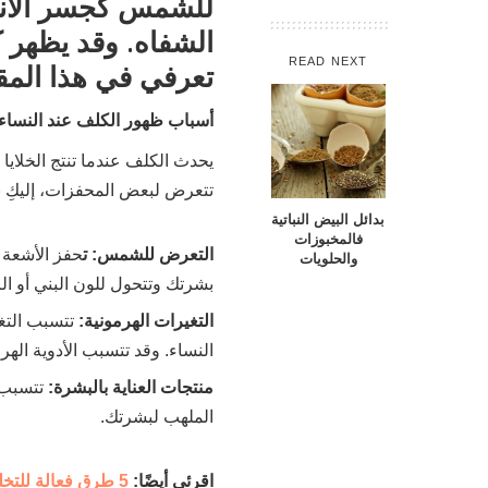
للشمس كجسر الأنف
الشفاه. وقد يظهر ك
READ NEXT
تعرفي في هذا الم
أسباب ظهور الكلف عند النساء
يحدث الكلف عندما تنتج الخلايا
تتعرض لبعض المحفزات، إليكِ 
بدائل البيض النباتية
فالمخبوزات
التعرض للشمس: ت
حفز الأشعة ف
والحلويات
بشرتك وتتحول للون البني أو ال
التغيرات الهرمونية:
تتسبب التغ
النساء. وقد تتسبب الأدوية اله
منتجات العناية بالبشرة:
تتسبب 
الملهب لبشرتك.
اقرئي أيضًا:
5 طرق فعالة للتخلص من النمش نهائيًا