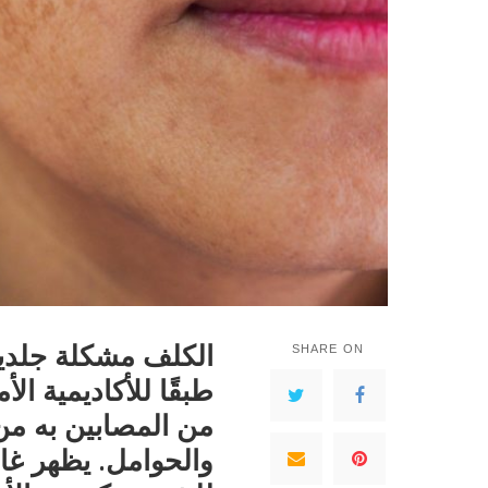
الكلف مشكلة جلدية
SHARE ON
من المصابين به من
والحوامل. يظهر غال