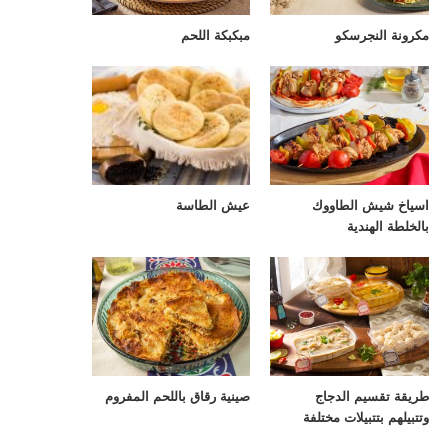
مكرونة النجرسكو
مبكبكة اللحم
اسياخ شيش الطاووك
عيش الطاسة
بالخلطة الهندية
طريقة تقسيم الدجاج
صينية رقاق باللحم المفروم
وتتبيلهم بتتبيلات مختلفة