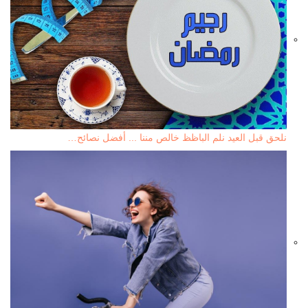
نلحق قبل العيد نلم الباظظ خالص مننا ... أفضل نصائح…