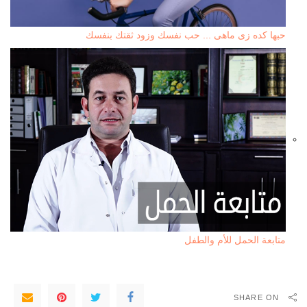
حبها كده زى ماهى ... حب نفسك وزود ثقتك بنفسك
متابعة الحمل للأم والطفل
SHARE ON