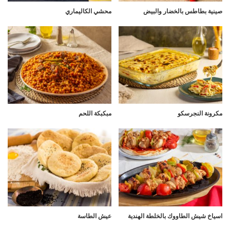
صينية بطاطس بالخضار والبيض
محشي الكاليماري
مكرونة النجرسكو
مبكبكة اللحم
اسياخ شيش الطاووك بالخلطة الهندية
عيش الطاسة