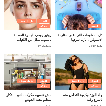
الجمال
ماريانا يوسف
الصحة
مقالات
كل المعلومات التى تخص مقاومة
روتين يومي للبشرة المصابة
الانسولين .. لازم نعرفها
بالحبوب يقلل من الالتهاب
30/08/2022
03/10/2022
الجمال
ماريانا يوسف
المطبخ
ماريانا يوسف
مقالات
مقالات
جلد الوزة وكيفية التخلص منه
مش هنسيبه مكركب تانى .. افكار
باسرع وقت
لتنظيم تحت الحوض
31/07/2022
07/08/2022