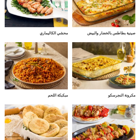
صينية بطاطس بالخضار والبيض
محشي الكاليماري
مكرونة النجرسكو
مبكبكة اللحم