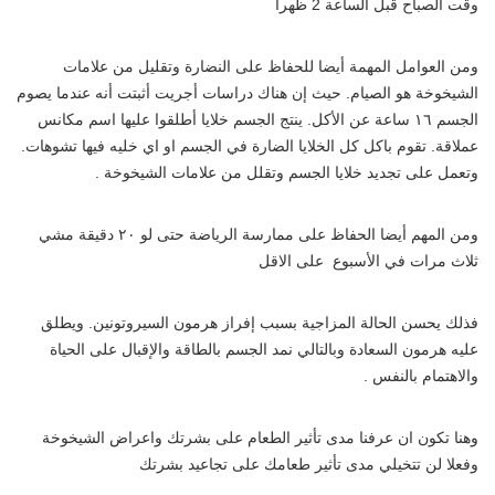
وقت الصباح قبل الساعة 2 ظهرا
ومن العوامل المهمة أيضا للحفاظ على النضارة وتقليل من علامات
الشيخوخة هو الصيام. حيث إن هناك دراسات أجريت أثبتت أنه عندما يصوم
الجسم ١٦ ساعة عن الأكل. ينتج الجسم خلايا أطلقوا عليها اسم مكانس
عملاقة. تقوم باكل كل الخلايا الضارة في الجسم او اي خليه فيها تشوهات.
وتعمل على تجديد خلايا الجسم وتقلل من علامات الشيخوخة .
ومن المهم أيضا الحفاظ على ممارسة الرياضة حتى لو ٢٠ دقيقة مشي
ثلاث مرات في الأسبوع على الاقل
فذلك يحسن الحالة المزاجية بسبب إفراز هرمون السيروتونين. ويطلق
عليه هرمون السعادة وبالتالي نمد الجسم بالطاقة والإقبال على الحياة
والاهتمام بالنفس .
وهنا تكون ان عرفنا مدى تأثير الطعام على بشرتك واعراض الشيخوخة
وفعلا لن تتخيلي مدى تأثير طعامك على تجاعيد بشرتك