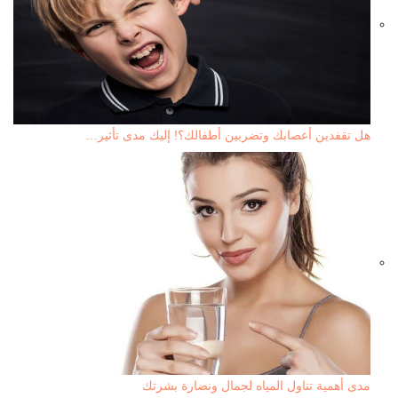
هل تقفدين أعصابك وتضربين أطفالك؟! إليك مدى تأثير…
مدى أهمية تناول المياه لجمال ونضارة بشرتك