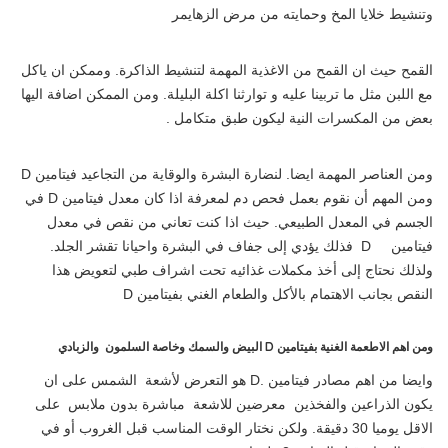
وتنشيط خلايا المخ وحمايته من مرض الزهايمر
القمح حيث ان القمح من الاغذية المهمة لتنشيط الذاكرة. وممكن ان ياكل
مع اللبن مثل ما تربينا عليه و توارثنا اكلة البليلة. ومن الممكن اضافة اليها
بعض من المكسرات النية ليكون طبق متكامل .
ومن العناصر المهمة ايضا. لنضارة البشرة والوقاية من التجاعيد فيتامين D
ومن المهم أن نقوم بعمل فحص دم لمعرفة اذا كان معدل فيتامين D في
الجسم في المعدل الطبيعي. حيث اذا كنت تعاني من نقص في معدل
فيتامين D فذلك يؤدي إلى جفاف في البشرة واحيانا تقشر الجلد.
ولذلك نحتاج إلى أخذ مكملات غذائيه تحت اشراف طبي لتعويض هذا
النقص بجانب الاهتمام بالأكل والطعام الغني بفيتامين D
ومن اهم الاطعمة الغنية بفيتامين D البيض والسمك وخاصة السلمون والزبادي
وايضا من اهم مصادر فيتامين .D هو التعرض لأشعة الشمس على ان
يكون الذراعين والفخذين معرضين للاشعة مباشرة بدون ملابس على
الاقل يوميا 30 دقيقة. ولكن نختار الوقت المناسب قبل الغروب أو في