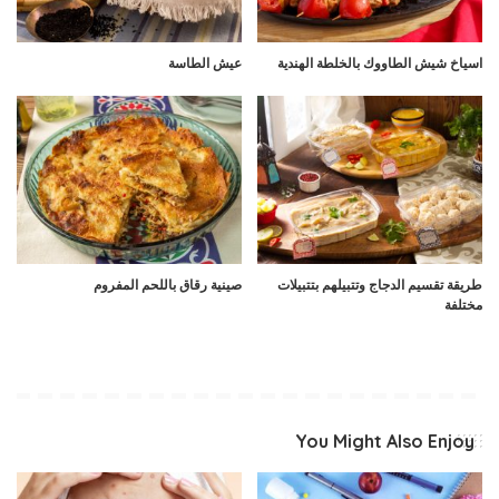
اسياخ شيش الطاووك بالخلطة الهندية
عيش الطاسة
طريقة تقسيم الدجاج وتتبيلهم بتتبيلات
صينية رقاق باللحم المفروم
مختلفة
You Might Also Enjoy