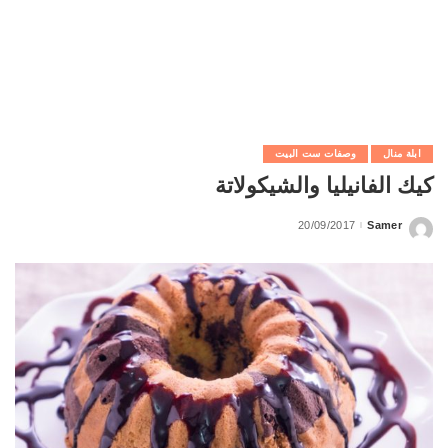
ابلة منال
وصفات ست البيت
كيك الفانيليا والشيكولاتة
20/09/2017
Samer
Posted
by