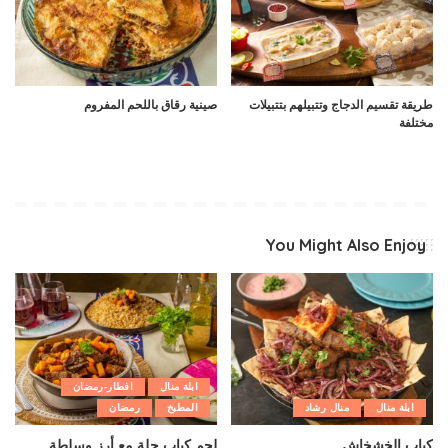
طريقة تقسيم الدجاج وتتبيلهم بتتبيلات
صينية رقاق باللحم المفروم
مختلفة
You Might Also Enjoy
ابلة منال
افطار-رمضان
ابلة منال
منال رشاد
المطبخ
رمضان
كباب الخشخاش
لحم كباب حلة مع أرز وسلطة