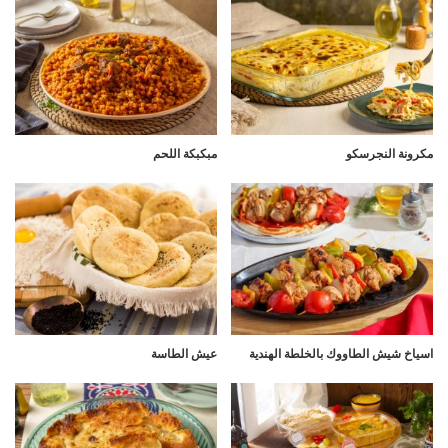
مكرونة النجرسكو
مبكبكة اللحم
اسياخ شيش الطاووك بالخلطة الهندية
عيش الطاسة