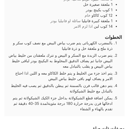
1
ملعقة صغيرة
خل
1
كوب
بكينج بودر
12
كوب
كاكاو
خام
1
ملعقة كبيرة
فانيليا
سائلة او فانيليا بودر
14
كوب
لبن
اذا لزم الامر
الخطوات
بالمضرب الكهربائى يتم ضرب بياض البيض مع نصف كوب سكر و
ذرة ملح و ملعقة خل و ذرة فانيليا
يتم ضرب الزبدة مع السكر و البيض و تترك ملعقتان من خليط بياض
البيض جانبا ثم يضاف الدقيق المخلوط به البكينج بودر لباقى خليط
بياض البيض و يقلب بالتبادل معه
يتم اخذ جزء من الخليط و يتم خلط الكاكاو معه و اللبن اذا احتاج
الامر و يضاف لهم باقى خليط بياض البيض
يتم دهن قالب فرن بالسمنة ثم يبطن بالدقيق ثم يصب فيه الخليط
بالتبادل مع خليط الشيكولاتة
يمكن اضافة قطع الشيكولاتة بداخل جزء الكيك الشيكولاتة ثم يتم
ادخالها فرن بدرجة حرارة 180 درجة مئويةلمدة 35-40 دقيقة ثم
تقدم بالهناء و الشفاء
وصفات ذات صلة