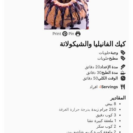
Pin
Print
كيك الفانيليا والشيكولاتة
وجبة
حلويات
مطبخ
حلويات
دقائق
مدة الإعداد
20
دقائق
دقائق
مدة الطبخ
30
دقائق
دقائق
الوقت الكلي
50
دقائق
Servings
4
افراد
المقادير
8
بيض
250
جرام
زبدة
بدرجة حرارة الغرفة
3
كوب
دقيق
1
ملعقة كبيرة
نشا
2
كوب
سكر
2
ملعقة كبيرة
كريم شانتيه
بودر