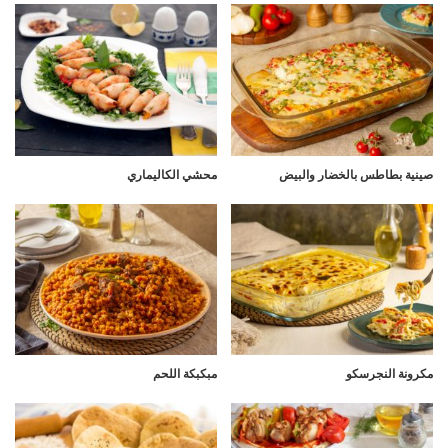
صينية بطاطس بالخضار والبيض
محشي الكاليماري
مكرونة النجرسكو
مبكبكة اللحم