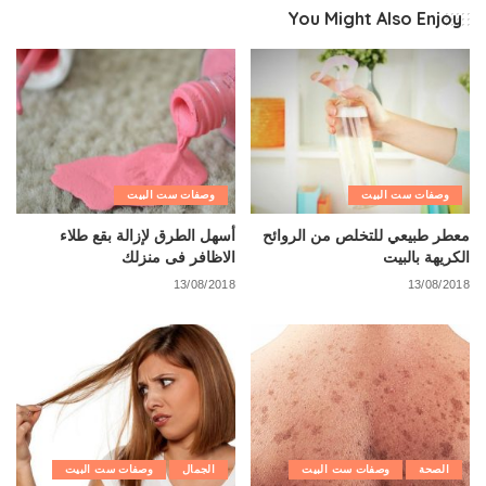
You Might Also Enjoy
وصفات ست البيت
وصفات ست البيت
معطر طبيعي للتخلص من الروائح
أسهل الطرق لإزالة بقع طلاء
الكريهة بالبيت
الاظافر فى منزلك
13/08/2018
13/08/2018
الصحة
وصفات ست البيت
الجمال
وصفات ست البيت