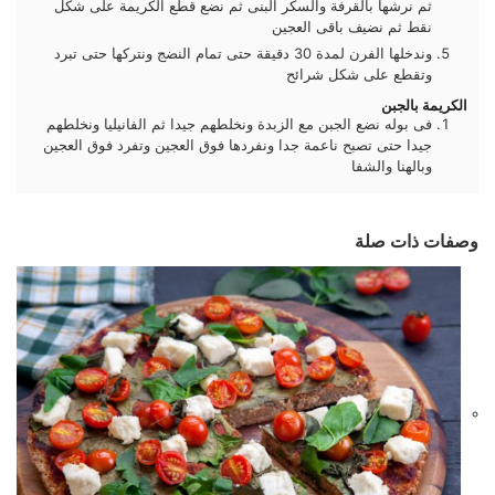
ثم نرشها بالقرفة والسكر البنى ثم نضع قطع الكريمة على شكل
نقط ثم نضيف باقى العجين
وندخلها الفرن لمدة 30 دقيقة حتى تمام النضج ونتركها حتى تبرد
وتقطع على شكل شرائح
الكريمة بالجبن
فى بوله نضع الجبن مع الزبدة ونخلطهم جيدا ثم الفانيليا ونخلطهم
جيدا حتى تصبح ناعمة جدا ونفردها فوق العجين وتفرد فوق العجين
وبالهنا والشفا
وصفات ذات صلة