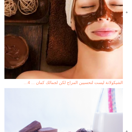
الشيكولاتة ليست لتحسيين المزاج لكن لجمالك كمان ... 4…