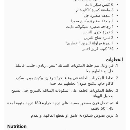
6
كيس
سكر
دايت
3
ملعقة كبيرة
كاكاو خام
1
ملعقة صغيرة
خل
1
ملعقة صغيرة
بيكينج صودا
1
زجاجة صغيرة
شيكولاتة دايت
2
ثمرة
كيوي
للتزين
2
ثمرة
تفاح
للتزين
1
ثمرة
فراولة
للتزين "اختياري"
1/4
كوب
كريز
احمر
الخطوات
في وعاء يتم خلط المكونات السائلة "بيض، زبادي، حليب، فانيليا،
خل" و خلطهم معا
تخلط المكونات الجافة في وعاء اخر"شوفان، بيكينج بودر، سكر،
كاكاو خام، بيكينج صودا" نخلطهم معا جيدا
تخلط المكونات الجلفة على المكونات السائلة بالتدريج حتى نسمح
بدخول الهواء.
ثم تدخل فرن مسخن مسبقا على درجة حرارة 180 درجة مئوية لمدة
45 : 50 دقيقة
تزين بصوص شيكولاتة غامق او بقطع الفاكهة. و تقدم
Nutrition