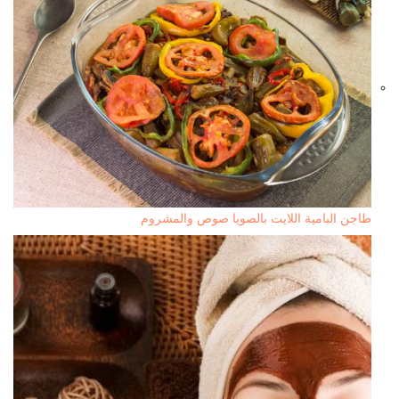
طاجن البامية اللايت بالصويا صوص والمشروم