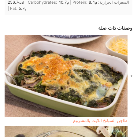
السعرات الحرارية:
8.4
Protein:
|
40.7
Carbohydrates:
|
256.7
kcal
g
g
|
Fat:
5.7
g
وصفات ذات صلة
طاجن السبانخ اللايت بالمشروم