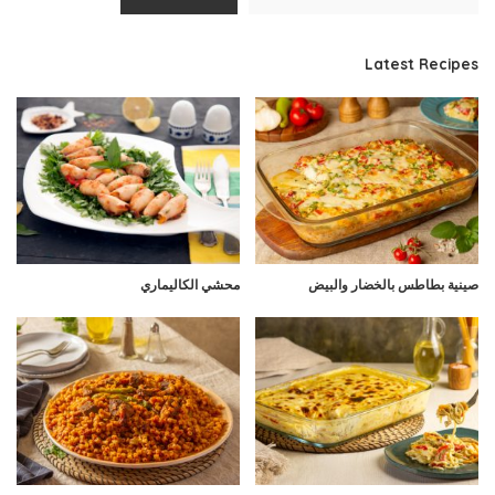
Latest Recipes
صينية بطاطس بالخضار والبيض
محشي الكاليماري