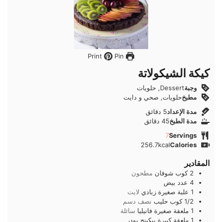
Pin
Print
كيكة الشيكولاتة
وجبة
Dessert, حلويات
مطبخ
حلويات, صحي و دايت
دقائق
مدة الإعداد
5
دقائق
دقائق
مدة الطبخ
45
دقائق
7
Servings
256.7
kcal
Calories
المقادير
2
كوب
شوفان
مطحون
4
عدد
بيض
1
علبة صغيرة
زبادي
لايت
1/2
كوب
حليب
نصف دسم
1
ملعقة صغيرة
فانيليا
سائلة
1
ملعقة كبيرة
بيكينج بودر