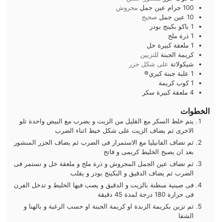
100
جرام
عين جمل
مجروش
10
عين جمل
صحيح
1
باكو
بكينج بودر
1
ذرة
ملح
1
ملعقة كبيرة
خل
كريمة الجبنة
للتزيين
شيكولاتة
على شكل جزر
1
علبة
جبنة كيري®
1
كوب
كريمة
4
ملعقة كبيرة
سكر
الخطوات
يتم خلط السكر مع القليل من الزيت و يضرب مع البيض واحدة تلو
الاخرى ثم يضاف الزيت على شكل خيط اثناء الضرب
ثم تضاف الفانيليا مع الاستمرار فى الضرب ثم يضاف الجزر المبشور
بعد ان يصبح الخليط كريمى و فاتح
ثم تضاف عين الجمل المجروش و ذرة ملح و ملعقة خل و نستمر فى
الضرب ثم يضاف الدقيق و البكينج بودر و يقلب
فى صينية مبطنة بالزيت و الدقيق و يصب فيها الخليط و تدخل الفرن
فى حرارة 180 درجة لمدة 45 دقيقة
ثم تزين بكريمة الزبدة او كريمة الجبنة او حسب الرغبة و بالهنا و
الشفا