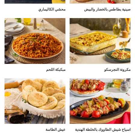
صينية بطاطس بالخضار والبيض
محشي الكاليماري
مكرونة النجرسكو
مبكبكة اللحم
اسياخ شيش الطاووك بالخلطة الهندية
عيش الطاسة