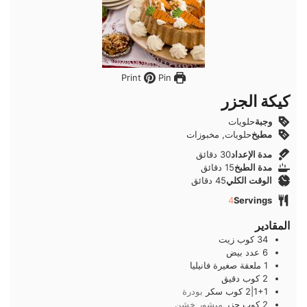
Pin
Print
كيكة الجزر
وجبة
حلويات
مطبخ
حلويات, مخبوزات
دقائق
مدة الإعداد
30
دقائق
دقائق
مدة الطبخ
15
دقائق
دقائق
الوقت الكلي
45
دقائق
4
Servings
المقادير
34
كوب
زيت
6
عدد
بيض
1
ملعقة صغيرة
فانيليا
2
كوب
دقيق
1+1|2
كوب
سكر
بودرة
2
كوب
جزر
مبشور خشن