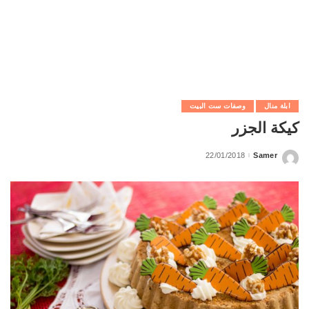
ابلة منال
وصفات ست البيت
كيكة الجزر
22/01/2018
Samer
Posted
by