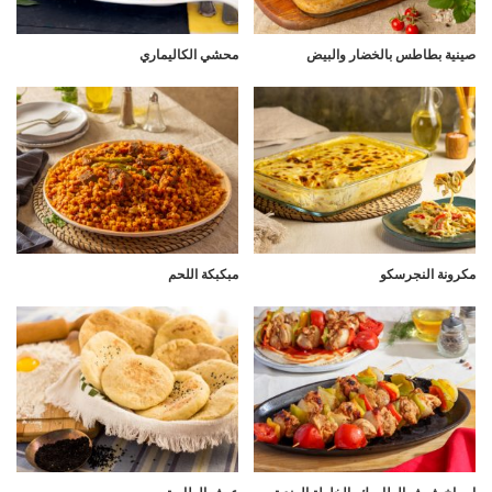
صينية بطاطس بالخضار والبيض
محشي الكاليماري
مكرونة النجرسكو
مبكبكة اللحم