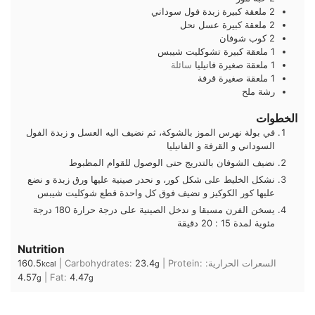
2
ملعقة كبيرة
زبدة فول سوداني
2
ملعقة كبيرة
عسل نحل
2
كوب
شوفان
1
ملعقة كبيرة
تشوكليت شيبس
1
ملعقة صغيرة
فانيليا
سائلة
1
ملعقة صغيرة
قرفة
رشة ملح
الخطوات
في بولة نهرس الموز بالشوكة، ثم نضيف اليه العسل و زبدة الفول
السوداني و القرفة و الفانيليا
نضيف الشوفان بالتدريج حتى الوصول للقوام المظبوط
نشكل الخليط على شكل كور، و نحدر صينية عليها ورق زبدة و نضع
عليها كور الكوكيز و نضيف فوق كل واحدة قطع شوكليت شيبس
يسخن الفرن مسبقا و ندخل الصينية على درجة حرارة 180 درجة
مئوية لمدة 15 : 20 دقيقة
Nutrition
السعرات الحرارية:
Protein:
|
23.4
Carbohydrates:
|
160.5
kcal
g
4.57
|
Fat:
4.47
g
g