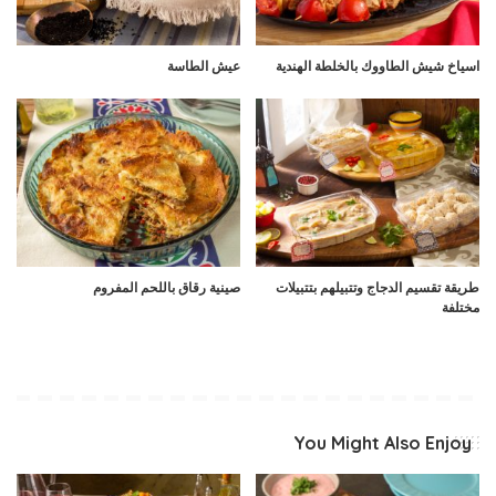
اسياخ شيش الطاووك بالخلطة الهندية
عيش الطاسة
طريقة تقسيم الدجاج وتتبيلهم بتتبيلات
صينية رقاق باللحم المفروم
مختلفة
You Might Also Enjoy