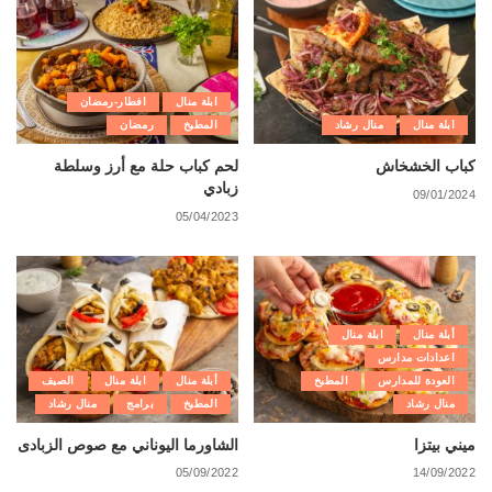
ابلة منال
افطار-رمضان
ابلة منال
منال رشاد
المطبخ
رمضان
كباب الخشخاش
لحم كباب حلة مع أرز وسلطة
زبادي
09/01/2024
05/04/2023
أبلة منال
ابلة منال
اعدادات مدارس
العودة للمدارس
المطبخ
أبلة منال
ابلة منال
الصيف
منال رشاد
المطبخ
برامج
منال رشاد
ميني بيتزا
الشاورما اليوناني مع صوص الزبادى
05/09/2022
14/09/2022