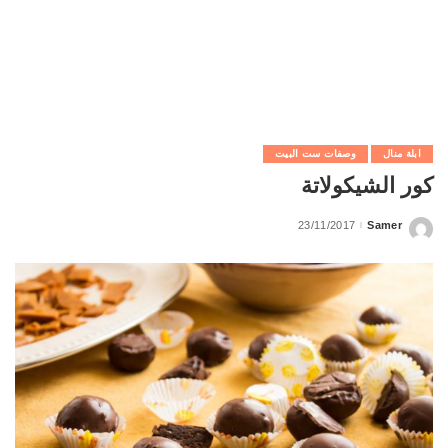
ابلة منال
وصفات ست البيت
كور الشيكولاتة
23/11/2017
Samer
Posted
by