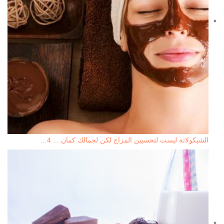
الشيكولاتة ليست لتحسيين المزاج لكن لجمالك كمان ... 4…