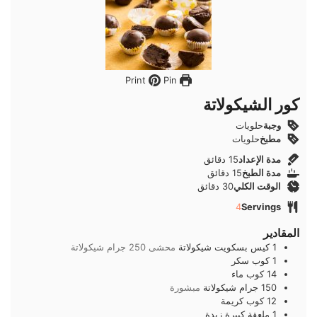
Pin
Print
كور الشيكولاتة
وجبة
حلويات
مطبخ
حلويات
دقائق
مدة الإعداد
15
دقائق
دقائق
مدة الطبخ
15
دقائق
دقائق
الوقت الكلي
30
دقائق
4
Servings
المقادير
1
كيس
بسكويت شيكولاتة
محشى 250 جرام شيكولاتة
1
كوب
سكر
14
كوب
ماء
150
جرام
شيكولاتة
مبشورة
12
كوب
كريمة
1
ملعقة كبيرة
زبدة