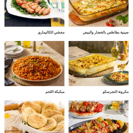
صينية بطاطس بالخضار والبيض
محشي الكاليماري
مكرونة النجرسكو
مبكبكة اللحم