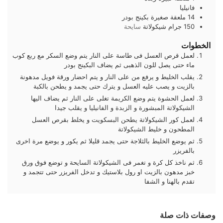
فانيليا
14
ملعقة صغيرة
بكينج بودر
150
جرام
شيكولاتة
سايحة
الخطوات
لعمل قرص العسل فى طاسة على النار يتم وضع السكر مع ربع كوب
ماء حتى يصل للون الذهبى ثم يضاف البكينج بودر
يقلب الخليط و يرفع من على النار و يتم احضار ورقة فويل مدهونة
بالزيت و يصب عليه العسل و يترك حتى يجمد و يطحن بالكبة
لعمل الحشوة يتم وضع الكريمة تغلى على النار ثم يضاف اليها
الشيكولاتة المبشورة و الزبدة و الفانيليا و يقلب جيدا
لعمل كور الشيكولاتة يطحن البسكويت و يخلط بقرص العسل
المطحون و خليط الشيكولاتة
ثم يوضع الخليط بالثلاجة حتى يجمد قليلا ثم يكور و يوضع مرة اخرى
بالفريزر
ثم ناخذ كل كرة و تغمر فى الشيكولاتة السايحة و توضع فوق ورق
خبز مدهون بالزيت او رول بلاستيك و تدخل الفريزر حتى تتجمد و
تقدم بالهنا و الشفا
وصفات ذات صلة