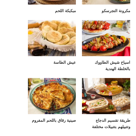
مكرونة النجرسكو
مبكبكة اللحم
اسياخ شيش الطاووك
عيش الطاسة
بالخلطة الهندية
طريقة تقسيم الدجاج
صينية رقاق باللحم المفروم
وتتبيلهم بتتبيلات مختلفة