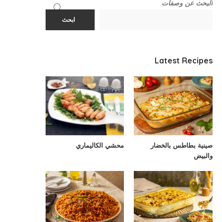
البحث عن وصفات
ابحث
Latest Recipes
صينية بطاطس بالخضار
محشي الكاليماري
والبيض