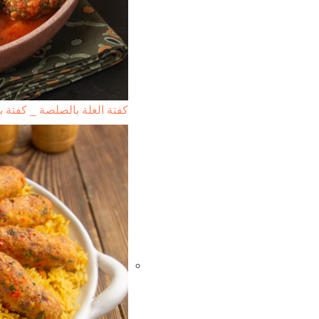
كفتة الغلة بالصلصة _ كفتة 