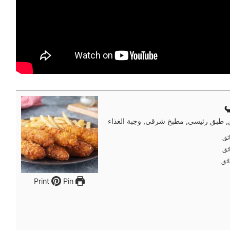
, طبق رئيسي, مطبخ شرقى, وجبة الغذاء
ئق
ئق
ئق
ئق
ئق
ئق
Pin
Print