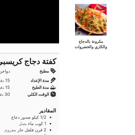
مكرونة بالدجاج
والكاري والخضروات
كفتة دجاج كريسبي
مطبخ
دواجن
دقا
مدة الإعداد
15
دقا
دقا
مدة الطبخ
15
دقا
دقا
الوقت الكلي
30
دقا
المقادير
1/2
كيلو
صدور دجاج
1
كوب
ماء
بصل
2
قرن
فلفل حار
مفروم