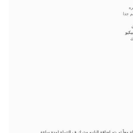
ه
م جدا
كيو
ك
ة معاً ثم يتم اضافة البانيه ويترك ف التتبيلة لمدة ساعة.