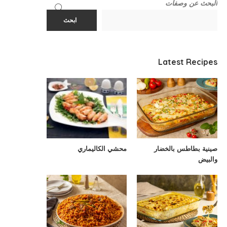
البحث عن وصفات
ابحث
Latest Recipes
صينية بطاطس بالخضار
محشي الكاليماري
والبيض