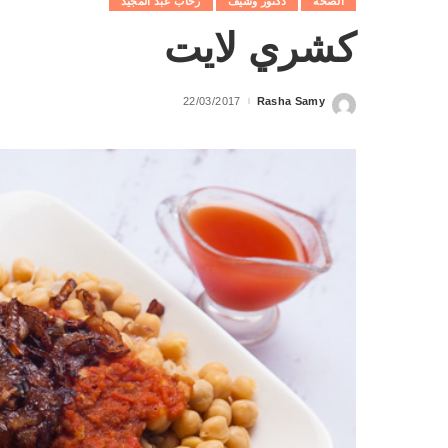
الصحة
دكتور وشيف
رحاب عبد المجيد
كشري لايت
22/03/2017
Rasha Samy
Posted
by