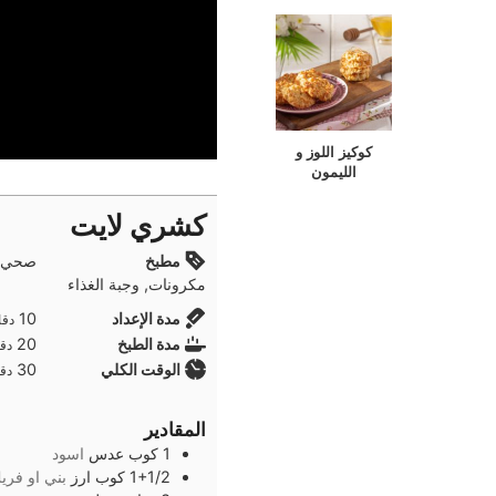
كوكيز اللوز و
الليمون
كشري لايت
مطبخ
صحي و
مكرونات, وجبة الغذاء
دقا
مدة الإعداد
10
دقا
دقا
مدة الطبخ
20
دقا
دقا
الوقت الكلي
30
دقا
المقادير
1
كوب
عدس
اسود
1+1/2
كوب
ارز
بني او فري