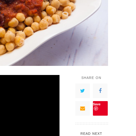
SHARE ON
Save
READ NEXT