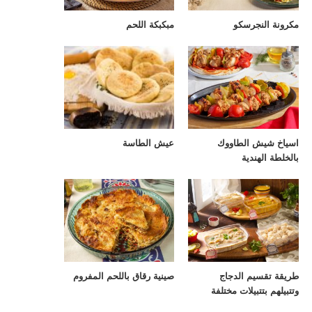
مكرونة النجرسكو
مبكبكة اللحم
اسياخ شيش الطاووك
عيش الطاسة
بالخلطة الهندية
طريقة تقسيم الدجاج
صينية رقاق باللحم المفروم
وتتبيلهم بتتبيلات مختلفة