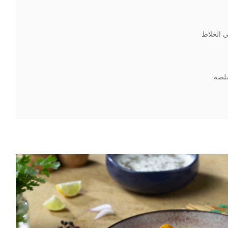
 الخلاط
صلصة