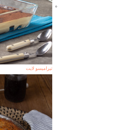
تيراميسو لايت