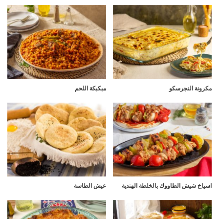
مكرونة النجرسكو
مبكبكة اللحم
اسياخ شيش الطاووك بالخلطة الهندية
عيش الطاسة