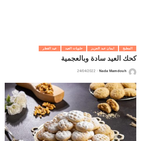
المطبخ
ايمان عبد العزيز
حلويات العيد
عيد الفطر
كحك العيد سادة وبالعجمية
24/04/2022
Nada Mamdouh
Posted
by