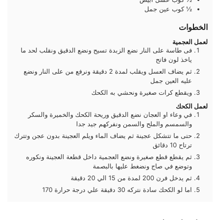
½
كوب
عين جمل
الخطوات
لعمل العجمية
فى طاسة على النار نضع الزبدة تسيح ونضع الدقيق ونقلب لحد ما
ياخذ لون فاتح
ثم يضاف العسل ويقلب لمدة 2 دقيقة ونرفع من على النار ونضع
عليه العين جمل
ويقطع كرات صغيرة ونحشي به الكحك
لعمل الكحك
في وعاء او العجان نضع الدقيق وريحة الكحك والخميرة والسكر
والسمسم والملح والسمن ونفركهم جيد جدا
حتى ما تتشكل عجينة ثم يضاف الماء ويلم العجينة بدون عجن وتترك
ترتاح 10 دقائق
ثم يقطع قطع صغيرة ونضع العجمية داخل قطعة العجينة ونكوره
وتوضع في صاج ونضغط عليها بالبصمة
ثم يدخل فرن 200 لمدة من 15 الي 20 دقيقة
اما لو الكحك سادة نتركه 30 دقيقة علي درجة حرارة 170