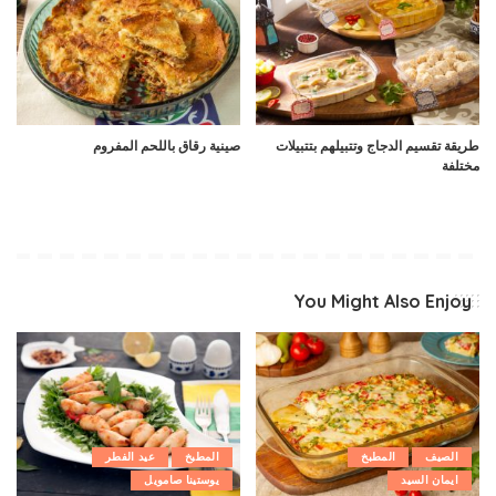
طريقة تقسيم الدجاج وتتبيلهم بتتبيلات
صينية رقاق باللحم المفروم
مختلفة
You Might Also Enjoy
الصيف
المطبخ
المطبخ
عيد الفطر
ايمان السيد
يوستينا صامويل