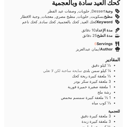
كحك العيد سادة وبالعجمية
وجبة
Dessert, حلويات, وصفات عيد الفطر
مطبخ
بسكويت, حلويات, مطبخ مصري, معجنات, وجبة الافطار
Keyword
كحك العيد, كحك بالعجمية, كحك سادة, كحك ناعم
دقائق
مدة الإعداد
10
دقائق
دقائق
مدة الطبخ
25
دقائق
6
Servings
Author
ايمان عبدالعزيز
المقادير
½
كيلو
دقيق
¼
كيلو
سمن بلدى
سايحة ساخنة لكن لا تغلي
½
ملعقة كبيرة
ريحة كحك
3
ملعقة كبيرة
سكر بودر
1
ملعقة صغيرة
خميرة فورية
رشة
ملح
1 ½
ملعقة كبيرة
سمسم محمص
⅓
كوب
مياه
للعجمية
3
ملعقة كبيرة
دقيق
3
ملعقة كبيرة
زبدة
½
كوب
عسل ابيض