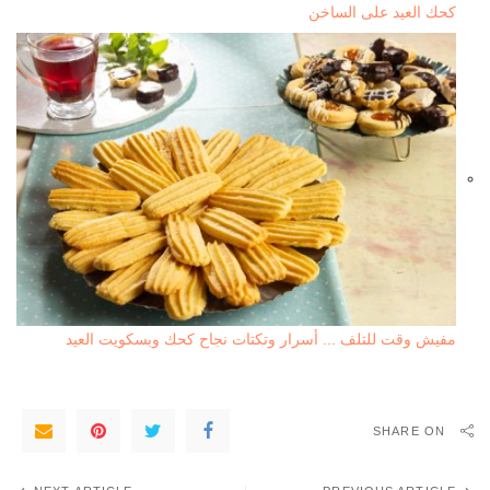
كحك العيد على الساخن
مفيش وقت للتلف ... أسرار وتكتات نجاح كحك وبسكويت العيد
SHARE ON