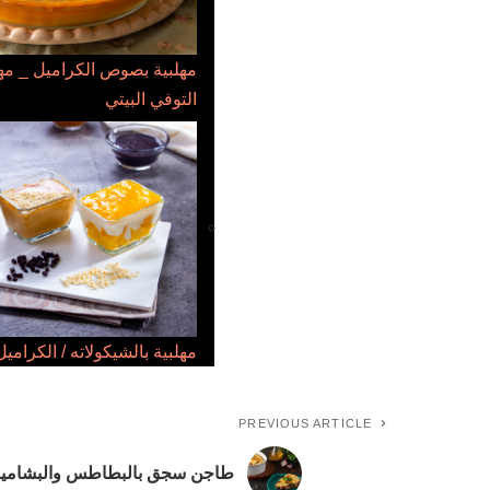
مهلبية بصوص الكراميل _ م
التوفي البيتي
مهلبية بالشيكولاته / الكراميل 
PREVIOUS ARTICLE
طاجن سجق بالبطاطس والبشامي