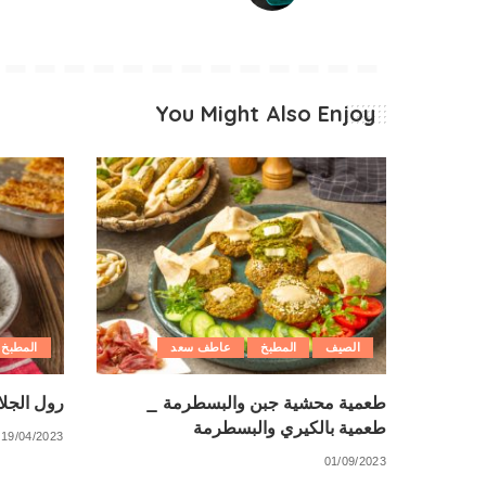
You Might Also Enjoy
الصيف
المطبخ
عاطف سعد
المطبخ
طعمية محشية جبن والبسطرمة _
رول الجلا
طعمية بالكيري والبسطرمة
19/04/2023
01/09/2023