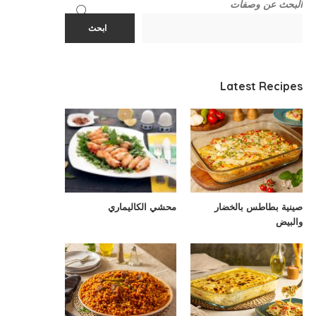
البحث عن وصفات
ابحث
Latest Recipes
صينية بطاطس بالخضار
محشي الكاليماري
والبيض