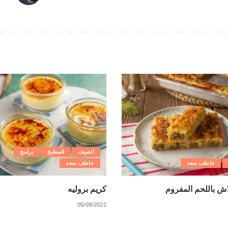
الصيف
المطبخ
برامج
عاطف سعد
عاطف سعد
ش باللحم المفروم
كريم بروليه
05/09/2022