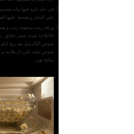
في حله تانيه فيها مايه هنسيح
علي البخار و هنحط عليها الف
ورقه زبده مدهونه زيت و هنف
فالثلاجه لمده عشر دقائق , و
صوص الكارميل هو ربع كيلو
صوص مايه علي نار هاديه و 
بيكنج بودر.
وصفات ذات صلة