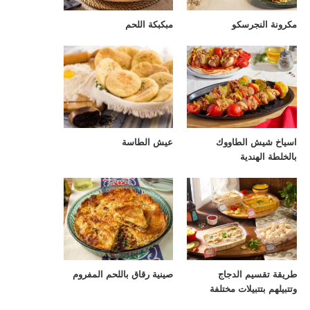
مكرونة النجرسكو
مبكبكة اللحم
اسياخ شيش الطاووك
عيش الطاسة
بالخلطة الهندية
طريقة تقسيم الدجاج
صينية رقاق باللحم المفروم
وتتبيلهم بتتبيلات مختلفة