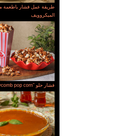
طريقة عمل فشار باطعمة مخ
الميكروويف
فشار حلو "Honeycomb pop corn"