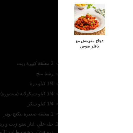
دجاج مقرمش مع
بافلو صوص
3 معلقة كبيرة زيت
رشة ملح
1/4 كيلو ذرة
1/4 كيلو شيكولاتة (مبشورة)
1/4 كيلو سكر
1 معلقة صغيرة بيكنج بودر
حله علي النار نضع زيت و رش
ذره فشار و هنسيبوا لحد ال