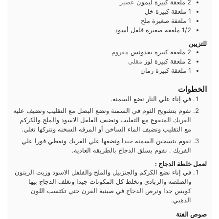
2
ملعقة كبيرة
ليمون
عصير
1
ملعقة كبيرة
خل
1
ملعقة صغيرة
ملح
1/2
ملعقة صغيرة
فلفل أسود
للتزيين
2
ملعقة كبيرة
بقدونس
مفروم
2
ملعقة كبيرة
لوز
مقلي
1
ملعقة كبيرة
رمان
الخطوات
في إناء علي النار نضع السمنة.
نقوم بتشويح الثوم في السمنة ونضع البصل مع التقليب ونضيف عليه
الفريك المنقوع مع التقليب ونضيف الفلفل الاسود والملح والكركم
مع التقليب ونضيف الماء الساخن أو المرقه السخنه ونتركها تغلي.
نقوم بتسخين السمنه جيدا ونضعها علي الفريك ونغطي فورا علي
الفريك . نقوم بسلق الدجاج بالطريقه العادية.
لعمل خلطة الدجاج :
في إناء نضع الكركم والجنزبيل والملح والفلفل الاسود وزيت الزيتون
والصلصه والزبادي ونخلط كل المكونات جيدا ونغلف الدجاج بيها
كويس جدا ونرص الدجاج في صينية الفرن حتي تكتسب اللون
الذهبي.
صوص الفتة