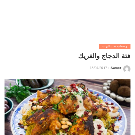
وصفات ست البيت
فتة الدجاج والفريك
13/04/2017
Samer
Posted
by