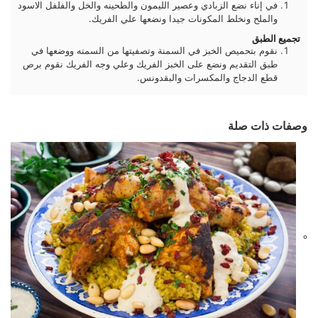
في إناء نضع الزبادي وعصير الليمون والطحينه والخل والفلفل الاسود
والملح ونخلط المكونات جيدا ونضعها علي الفريك.
تجميع الطبق
نقوم بتحميص الخبز في السمنة وتصفيتها من السمنه ووضعها في
طبق التقديم ونضع على الخبز الفريك وعلي وجه الفريك نقوم برص
قطع الدجاج والمكسرات والبقدونس.
وصفات ذات صلة