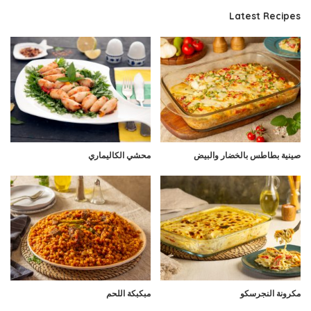
Latest Recipes
صينية بطاطس بالخضار والبيض
محشي الكاليماري
مكرونة النجرسكو
مبكبكة اللحم