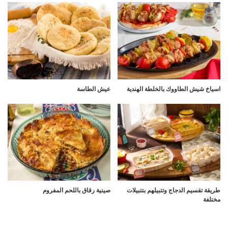
اسياخ شيش الطاووك بالخلطة الهندية
عيش الطاسة
طريقة تقسيم الدجاج وتتبيلهم بتتبيلات
صينية رقاق باللحم المفروم
مختلفة