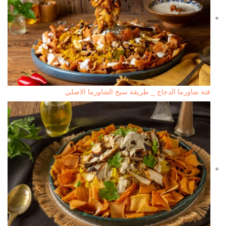
فتة شاورما الدجاج _ طريقة سيخ الشاورما الاصلي