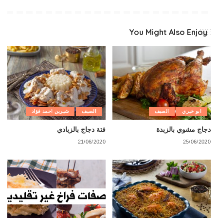
You Might Also Enjoy
ابو خيري
الصيف
الصيف
شيرين احمد فؤاد
دجاج مشوي بالزبدة
فتة دجاج بالزبادي
21/06/2020
25/06/2020