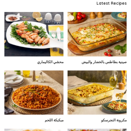
Latest Recipes
صينية بطاطس بالخضار والبيض
محشي الكاليماري
مكرونة النجرسكو
مبكبكة اللحم