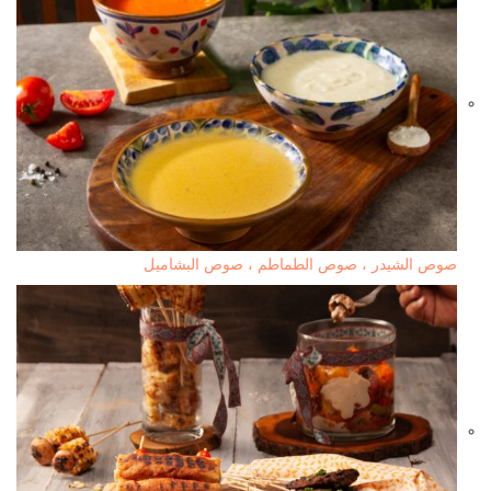
صوص الشيدر ، صوص الطماطم ، صوص البشاميل