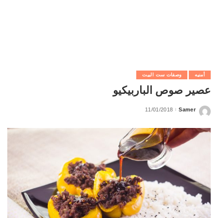
أمنيه
وصفات ست البيت
عصير صوص الباربيكيو
11/01/2018
Samer
Posted
by