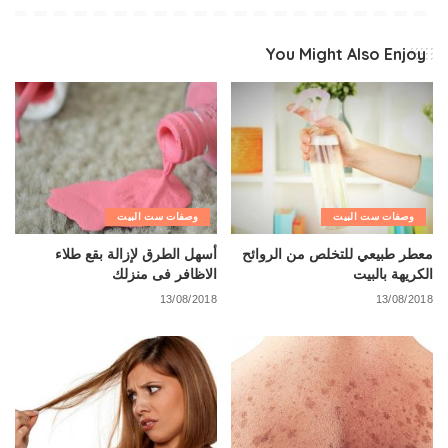
You Might Also Enjoy
وصفات ست البيت
وصفات ست البيت
معطر طبيعي للتخلص من الروائح
أسهل الطرق لإزالة بقع طلاء
الكريهة بالبيت
الاظافر فى منزلك
13/08/2018
13/08/2018