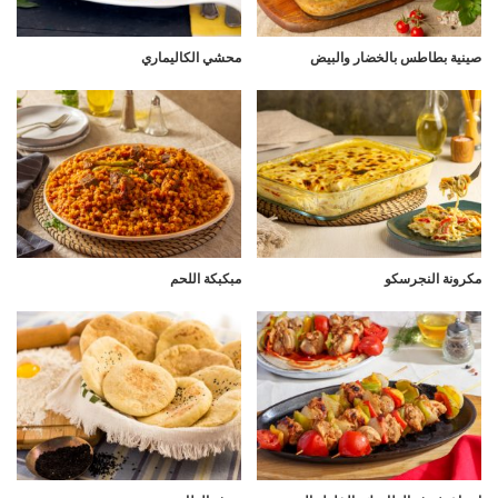
صينية بطاطس بالخضار والبيض
محشي الكاليماري
مكرونة النجرسكو
مبكبكة اللحم