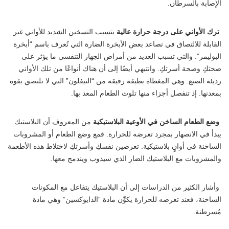
الإصابة بالسرطان.
ترك الأواني على درجة حرارة عالية
يتسبب التسخين الشديد للأواني غير
القابلة للالتصاق في تصاعد بعض الأبخرة الضارة التي تُعرف باسم “أبخرة
البوليمر”. والتي تسبب العديد من أمراض الجهاز التنفسي ما يؤثر على
صحتكِ وصحة أسرتكِ. وانتبهي أيضًا إلى أن هناك أنواعًا من تلك الأواني
رديئة الصنع. وهي المغطاة بطبقة رقيقة من “التيفلون” التي لا تلتصق بقوة
بمعدنها. إذ تنفصل أجزاء منها تلوث الطعام المعد بها.
وضع الطعام الساخن في الأوعية البلاستيكية
من المعروف أن البلاستيك
يبدأ في الانصهار بمجرد تعرضه للحرارة. فمع وضع الطعام أو المشروبات
الساخنة في أوانٍ بلاستيكية. تعرضين نفسكِ وأسرتكِ لاختلاط هذه الأطعمة
والمشروبات مع البلاستيك الضار الذي سيذوب ويندمج معها.
وأشار الكثير من الدراسات إلى أن البلاستيك يتفاعل مع المكونات
الساخنة، فعند تعرضه للحرارة يكوِّن مادة “الدايوكسين” وهي مادة
مُسرطنة.