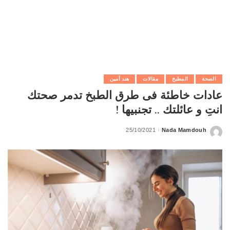
الصحة
المطبخ
مقالات
هند أمين
عادات خاطئة فى طرق الطبخ تدمر صحتك
انتِ و عائلتك .. تجنبيها !
25/10/2021
Nada Mamdouh
Posted
by