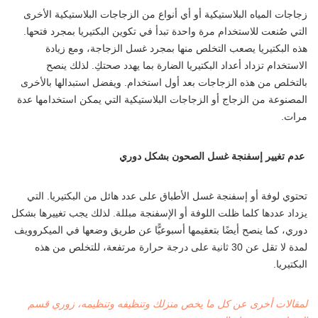
زجاجات المياه البلاستيكية أو أي أنواع من الزجاجات البلاستيكية الأخرى
التي صُنعت للاستخدام مرة واحدة تبدأ في تكوين البكتيريا بمجرد فتحها.
هذه البكتيريا يصعب التخلص منها بمجرد غسل الزجاجة، ومع زيادة
الاستخدام تزداد أعداد البكتيريا الضارة بما يهدد صحتكِ. لذلك ينصح
بالتخلص من هذه الزجاجات بعد أول استخدام. ويفضل استبدالها بالأخرى
المصنوعة من الزجاج أو الزجاجات البلاستيكية التي يمكن استخدامها عدة
مرات.
عدم تغيير إسفنجة غسل الصحون بشكل دوري
تحتوي لوفة أو إسفنجة غسل الأطباق على عدد هائل من البكتيريا. التي
يزداد عددها كلما ظلت اللوفة أو الإسفنجة مبللة. لذلك يجب تغييرها بشكل
دوري، كما ينصح أيضًا بتعقيمها أسبوعيًّا عن طريق وضعها في الميكروويف
لمدة لا تقل عن 30 ثانية على درجة حرارة مرتفعة، للتخلص من هذه
البكتيريا.
لمقالات أخرى عن كل ما يخص منزلك وتنظيفه وتنظيمه، زوري قسم