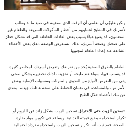
ولكن عليكِى أن تعلمي أن الوقت الذي تمضينه في صنع ما لذ وطاب
لأسرتكِ في المطبخ لحمايتهم من أخطار المأكولات السريعة والطعام غير
المضمون، قد يضيع هباءً بسبب بعض العادات الخاطئة التي قد تشكل خطرًا
على صحتكِ وصحة أسرتكِ، لذلك تستعرض الوصفه معكِ بعض الأخطاء
الشائعة عند إعداد الطعام لتتجنبيها.
الطعام بالطرق الصحية يُحد من تعرضك وتعرض أسرتك لمخاطر كثيرة
قد يتسبب فيها، سواء عند طبخه أو تخزينه، لذلك تحضيره بشكل صحي
يقي من التعرض لأنواع من العدوى والملوثات ومسببات الإصابة ببعض
الأمراض، وللمساعدة في ضمان الحفاظ على صحة عائلتك جيدة، ابتعدي
عن تلك الأخطاء خلال الطبخ:
تسخين الزيت حتى الاحتراق
تسخين الزيت بشكل زائد عن اللزوم أو
تكرار استخدامه يضيع قيمته الغذائية. ويساعد في تكوين مواد ضارة
بالصحة، فقد ثبت أنه بتكرار تسخين الزيت واستخدامه تزداد احتمالية