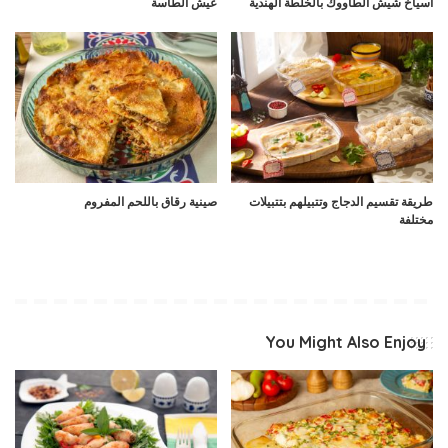
اسياخ شيش الطاووك بالخلطة الهندية
عيش الطاسة
طريقة تقسيم الدجاج وتتبيلهم بتتبيلات
صينية رقاق باللحم المفروم
مختلفة
You Might Also Enjoy