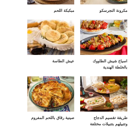
مكرونة النجرسكو
مبكبكة اللحم
اسياخ شيش الطاووك
عيش الطاسة
بالخلطة الهندية
طريقة تقسيم الدجاج
صينية رقاق باللحم المفروم
وتتبيلهم بتتبيلات مختلفة