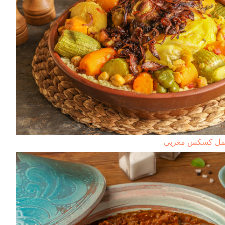
مل كسكس مغربي