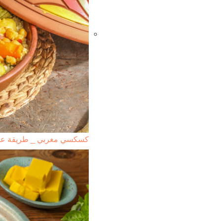
كسكسي مغربي _ طريقة ع