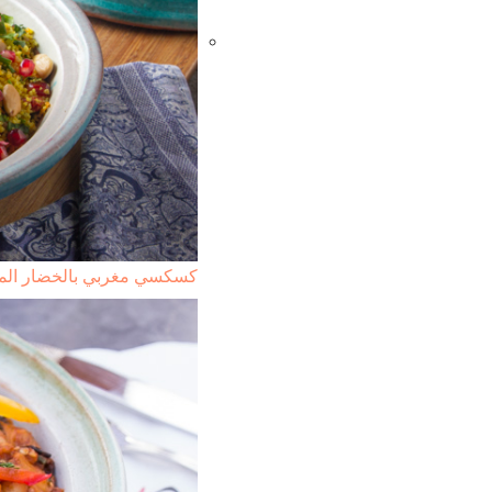
كسكسي مغربي بالخضار ال