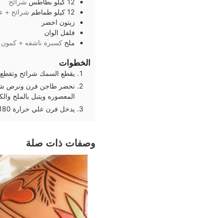
12
كيلو
بطاطس
شرائح
12
كيلو
طماطم
شرائح + ع
زيتون اخضر
فلفل الوان
ملح
كسبرة ناشفه + كمون
الخطوات
يقطع السمك شرائح وتقطع 
نحضر طاجن فرن ونرص شرا
المعصوره ويتبل بالملح وال
يدخل فرن علي حرارة 180 درجة ولمدة 25 دقيقة وحتي اتمام النضج
وصفات ذات صلة