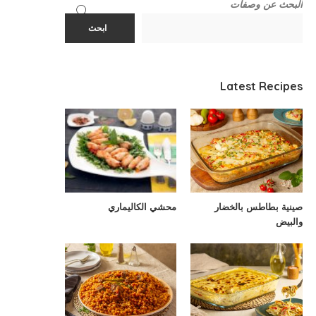
البحث عن وصفات
ابحث
Latest Recipes
صينية بطاطس بالخضار
محشي الكاليماري
والبيض